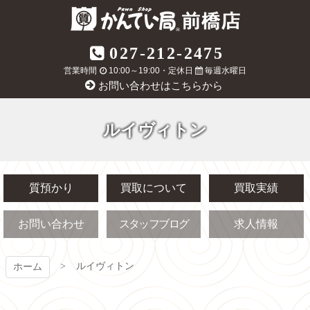
コ
ン
テ
質屋かんてい局
027-212-2475
ン
ツ
営業時間
10:00～19:00・定休日
毎週水曜日
前橋店
本
お問い合わせはこちらから
文
へ
ス
ルイヴィトン
キ
ッ
プ
質預かり
買取について
買取実績
お問い合わせ
スタッフブログ
求人情報
ルイヴィトン
ホーム