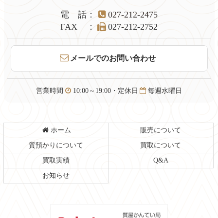
ツ
先
本
頭
電話
：
027-212-2475
文
へ
FAX
：
027-212-2752
の
戻
先
る
頭
メールでのお問い合わせ
へ
戻
る
営業時間
10:00～19:00・定休日
毎週水曜日
ホーム
販売について
質預かりについて
買取について
買取実績
Q&A
お知らせ