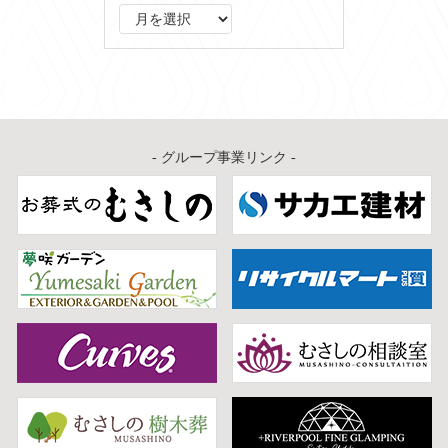
ア
ー
カ
イ
ブ
- グループ事業リンク -