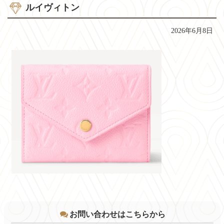
ルイヴィトン
2026年6月8日
コ
ペ
ン
ー
テ
ジ
お問い合わせはこちらから
ン
の