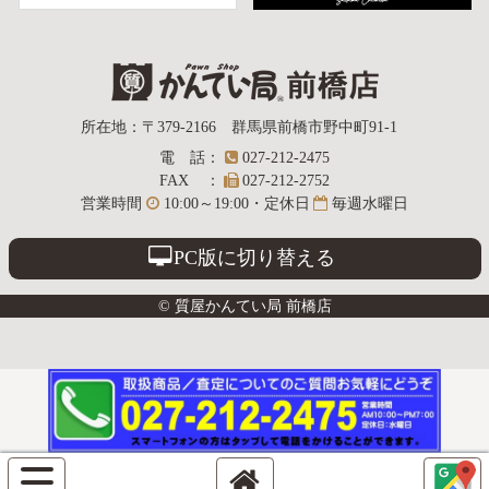
質屋かんてい局
所在地
：
〒379-2166
群馬県前橋市野中町
91-1
電話
：
027-212-2475
前橋店
FAX
：
027-212-2752
営業時間
10:00～19:00・定休日
毎週水曜日
PC版に切り替える
© 質屋かんてい局 前橋店
サ