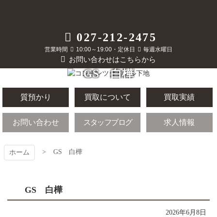
コ
ン
テ
質屋かんてい局
027-212-2475
ン
ツ
営業時間
10:00～19:00・定休日
毎週水曜日
前橋店
本
お問い合わせはこちらから
文
GS 白樺
へ
ス
キ
質預かり
買取について
買取実績
ッ
プ
お問い合わせ
スタッフブログ
求人情報
GS 白樺
ホーム
GS 白樺
2026年6月8日