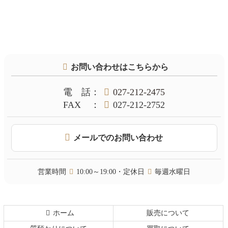
コ
ペ
ン
ー
テ
ジ
お問い合わせはこちらから
ン
の
ツ
先
本
頭
電話
：
027-212-2475
文
へ
FAX
：
027-212-2752
の
戻
先
る
頭
メールでのお問い合わせ
へ
戻
る
営業時間
10:00～19:00・定休日
毎週水曜日
ホーム
販売について