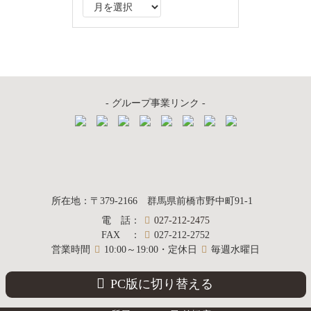
ア
ー
カ
イ
ブ
- グループ事業リンク -
質屋かんてい局
所在地
：
〒379-2166
群馬県前橋市野中町
91-1
電話
：
027-212-2475
前橋店
FAX
：
027-212-2752
営業時間
10:00～19:00・定休日
毎週水曜日
PC版に切り替える