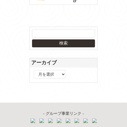
アーカイブ
ア
ー
カ
イ
ブ
- グループ事業リンク -