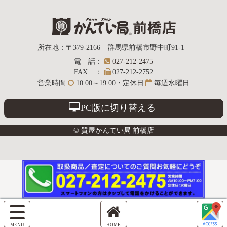
質屋かんてい局
所在地
：
〒379-2166
群馬県前橋市野中町
91-1
電話
：
027-212-2475
前橋店
FAX
：
027-212-2752
営業時間
10:00～19:00・定休日
毎週水曜日
PC版に切り替える
© 質屋かんてい局 前橋店
サ
イ
ホ