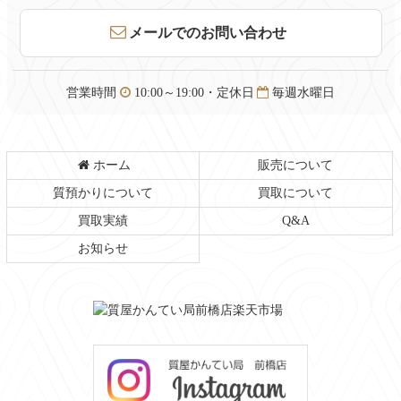
先
る
頭
メールでのお問い合わせ
へ
戻
る
営業時間
10:00～19:00・定休日
毎週水曜日
ホーム
販売について
質預かりについて
買取について
買取実績
Q&A
お知らせ