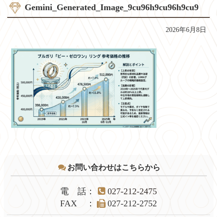
Gemini_Generated_Image_9cu96h9cu96h9cu9
2026年6月8日
コ
ペ
ン
ー
テ
ジ
お問い合わせはこちらから
ン
の
ツ
先
本
頭
電話
：
027-212-2475
文
へ
FAX
：
027-212-2752
の
戻