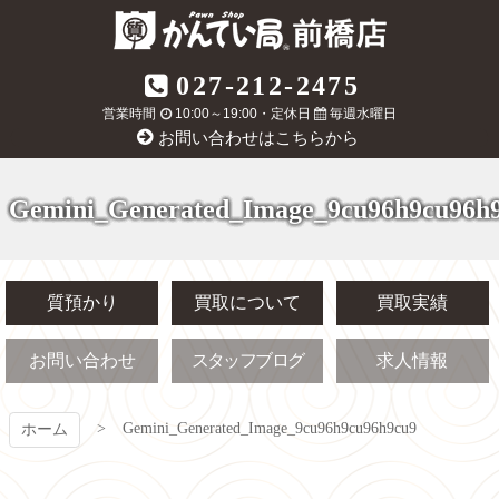
コ
ン
テ
質屋かんてい局
027-212-2475
ン
ツ
営業時間
10:00～19:00・定休日
毎週水曜日
前橋店
本
お問い合わせはこちらから
文
へ
ス
Gemini_Generated_Image_9cu96h9cu96h
キ
ッ
プ
質預かり
買取について
買取実績
お問い合わせ
スタッフブログ
求人情報
Gemini_Generated_Image_9cu96h9cu96h9cu9
ホーム