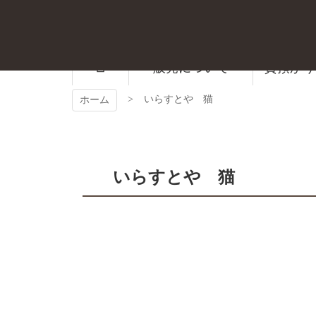
コ
ン
テ
ン
ツ
販売について
質預かり
本
文
いらすとや 猫
ホーム
へ
ス
キ
ッ
プ
いらすとや 猫
コ
ペ
ン
ー
テ
ジ