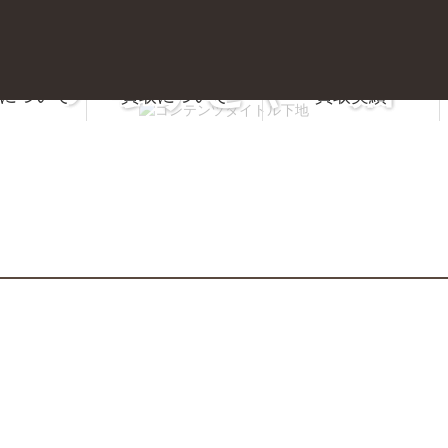
いらすとや 猫
について
買取について
買取実績
質屋かんてい局 前橋店