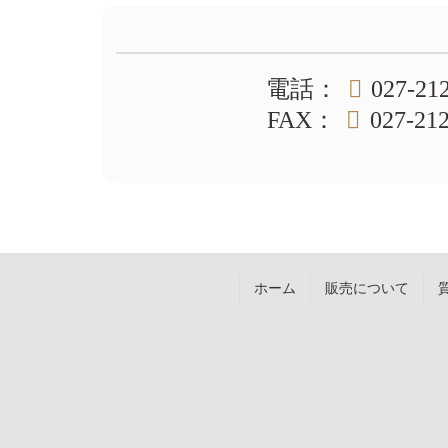
ン
の
ツ
先
本
頭
文
へ
電話
：
027-21
の
戻
先
る
FAX
：
027-21
頭
へ
戻
る
ホーム
販売について