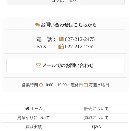
ログの一覧へ
コ
ペ
ン
ー
テ
ジ
お問い合わせはこちらから
ン
の
ツ
先
本
頭
電話
：
027-212-2475
文
へ
FAX
：
027-212-2752
の
戻
先
る
頭
メールでのお問い合わせ
へ
戻
る
営業時間
10:00～19:00・定休日
毎週水曜日
ホーム
販売について
質預かりについて
買取について
買取実績
Q&A