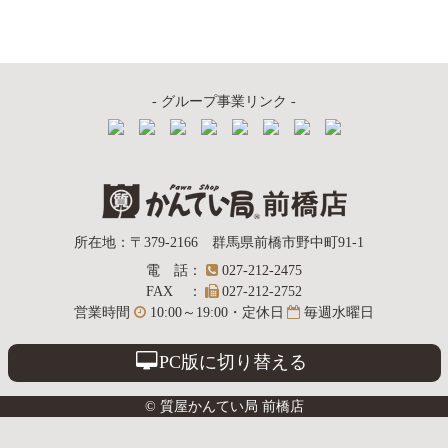
カ
イ
ブ
- グループ事業リンク -
質屋かんてい局
所在地
：
〒379-2166
群馬県前橋市野中町
91-1
電話
：
027-212-2475
前橋店
FAX
：
027-212-2752
営業時間
10:00～19:00・定休日
毎週水曜日
PC版に切り替える
© 質屋かんてい局 前橋店