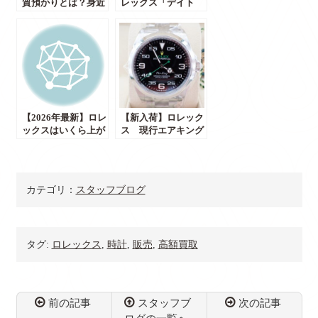
質預かりとは？身近
レックス「デイト
な物でお金が借りら
ナ」がなぜ人気なの
れる！
か徹底解説！
【2026年最新】ロレ
【新入荷】ロレック
ックスはいくら上が
ス 現行エアキング
った？過去5年の値
126900 完備品・未
上げ幅をグラフで解
使用品級が群馬県で
説
販売中！！
カテゴリ：
スタッフブログ
タグ:
ロレックス
,
時計
,
販売
,
高額買取
前の記事
スタッフブ
次の記事