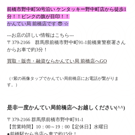
前橋市野中町50号沿い ケンタッキー野中町店から徒歩1
分！！ピンクの
旗が目印！！
かんてい局 前橋店です 😎 ☆
---お店の詳しい情報はこちら---
〒379-2166
群馬県前橋市野中町91-1
前橋東警察署さん
からお車で約3分！
買取・販売・融資ならかんてい局 前橋店へGO
（↑紫の画像タップでかんてい局前橋店にお電話が繋がりま
す。）
是非一度かんてい局前橋店へお越しください(^^)
〒379-2166 群馬県前橋市野中町91-1
【営業時間】10：00～19：00【定休日】水曜日
●前橋駅から当店へ車で約15分！