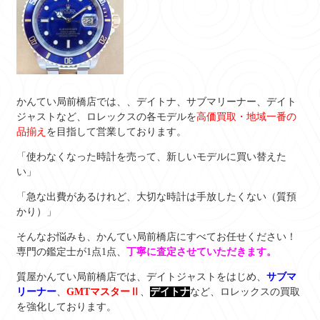
かんてい局前橋店では、、デイトナ、サブマリーナー、デイト
ジャストなど、ロレックスの各モデルを
高価買取・地域一番の
品揃え
を目指して営業しております。
「使わなくなった時計を売って、新しいモデルに買い替えた
い」
「急な出費があるけれど、大切な時計は手放したくない（質預
かり）」
そんなお悩みも、かんてい局前橋店にすべてお任せください！
専門の鑑定士が1点1点、
丁寧に査定させていただきます。
質屋かんてい局前橋店では、デイトジャストをはじめ、
サブマ
リーナー
、
GMTマスターⅡ
、
デイトナ
など、ロレックスの買取
を強化しております。