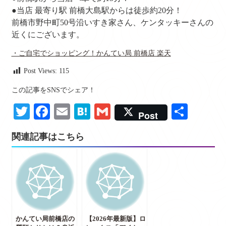
●当店 最寄り駅 前橋大島駅からは徒歩約20分！
前橋市野中町50号沿いすき家さん、ケンタッキーさんの
近くにございます。
・ご自宅でショッピング！かんてい局 前橋店 楽天
Post Views:
115
この記事をSNSでシェア！
Twitter
Facebook
Email
Hatena
Gmail
共
Post
有
関連記事はこちら
かんてい局前橋店の
【2026年最新版】ロ