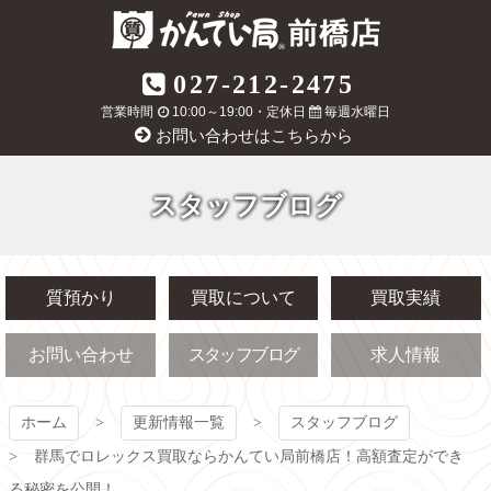
コ
ン
テ
質屋かんてい局
027-212-2475
ン
ツ
営業時間
10:00～19:00・定休日
毎週水曜日
前橋店
本
お問い合わせはこちらから
文
へ
ス
スタッフブログ
キ
ッ
プ
質預かり
買取について
買取実績
お問い合わせ
スタッフブログ
求人情報
ホーム
更新情報一覧
スタッフブログ
群馬でロレックス買取ならかんてい局前橋店！高額査定ができ
る秘密を公開！