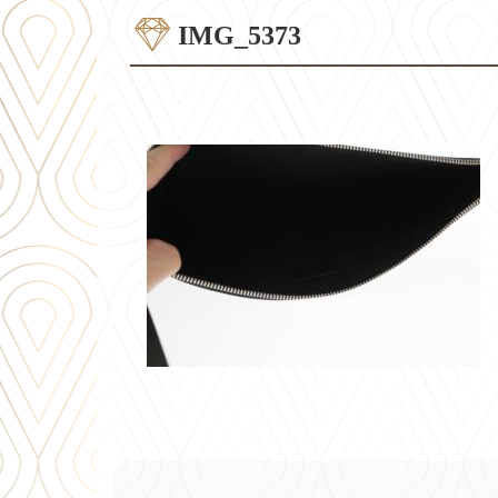
IMG_5373
コ
ペ
ン
ー
テ
ジ
ン
の
ツ
先