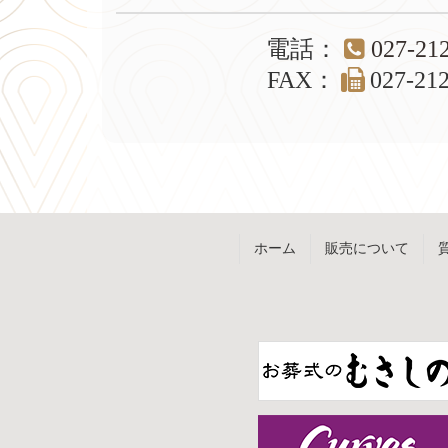
本
頭
文
へ
電話
：
027-21
の
戻
先
る
FAX
：
027-21
頭
へ
戻
る
ホーム
販売について