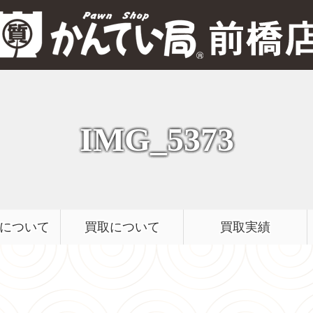
質屋かんてい局 前橋店
IMG_5373
について
買取について
買取実績