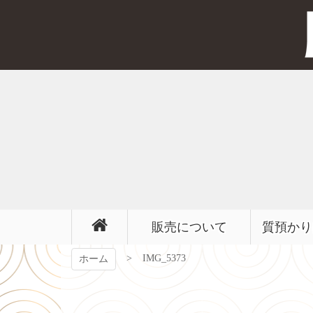
コ
ン
テ
ン
ツ
本
文
へ
ス
キ
ッ
プ
販売について
質預かり
IMG_5373
ホーム