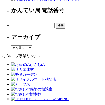
かんてい局 電話番号
検
索:
アーカイブ
ア
ー
- グループ事業リンク -
カ
イ
ブ