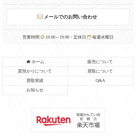
の
戻
先
る
頭
メールでのお問い合わせ
へ
戻
る
営業時間
10:00～19:00・定休日
毎週水曜日
ホーム
販売について
質預かりについて
買取について
買取実績
Q&A
お知らせ