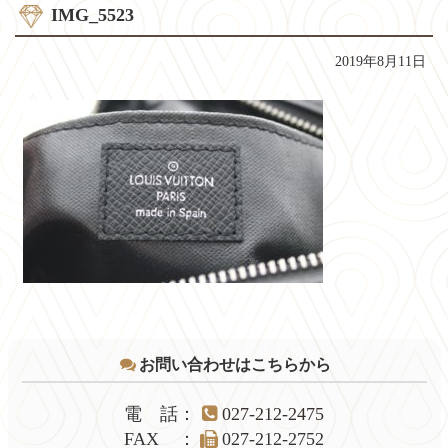
IMG_5523
2019年8月11日
コ
ペ
ン
ー
テ
ジ
お問い合わせはこちらから
ン
の
ツ
先
本
頭
電話
：
027-212-2475
文
へ
FAX
：
027-212-2752