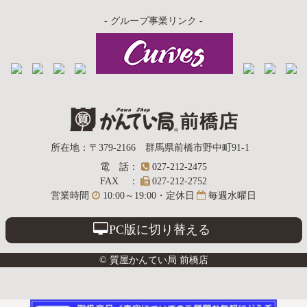
- グループ事業リンク -
質屋かんてい局
所在地
：
〒379-2166
群馬県前橋市野中町
91-1
電話
：
027-212-2475
前橋店
FAX
：
027-212-2752
営業時間
10:00～19:00・定休日
毎週水曜日
PC版に切り替える
© 質屋かんてい局 前橋店