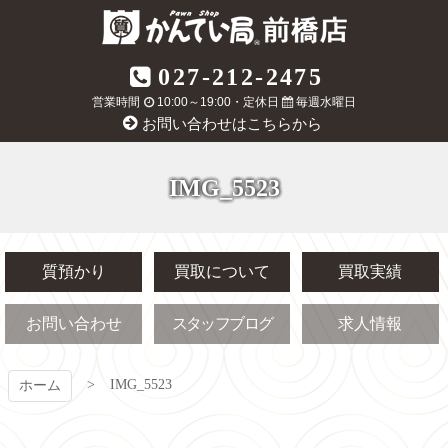
コ
ン
テ
質屋かんてい局
027-212-2475
ン
ツ
営業時間
10:00～19:00・定休日
毎週水曜日
前橋店
本
お問い合わせはこちらから
文
へ
ス
IMG_5523
キ
ッ
プ
質預かり
買取について
買取実績
お問い合わせ
スタッフブログ
求人情報
IMG_5523
ホーム