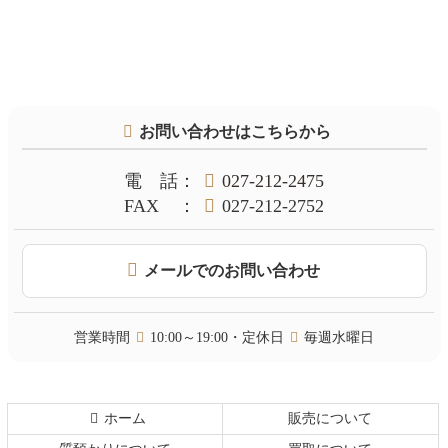
コ
ペ
ン
ー
テ
ジ
お問い合わせはこちらから
ン
の
ツ
先
本
頭
電話
：
027-212-2475
文
へ
FAX
：
027-212-2752
の
戻
先
る
頭
メールでのお問い合わせ
へ
戻
る
営業時間
10:00～19:00・定休日
毎週水曜日
ホーム
販売について