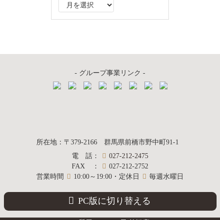
ア
ー
カ
イ
ブ
- グループ事業リンク -
質屋かんてい局
所在地
：
〒379-2166
群馬県前橋市野中町
91-1
電話
：
027-212-2475
前橋店
FAX
：
027-212-2752
営業時間
10:00～19:00・定休日
毎週水曜日
PC版に切り替える