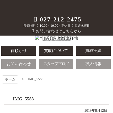
コ
ン
テ
質屋かんてい局
027-212-2475
ン
ツ
営業時間
10:00～19:00・定休日
毎週水曜日
前橋店
本
お問い合わせはこちらから
文
IMG_5583
へ
ス
キ
質預かり
買取について
買取実績
ッ
プ
お問い合わせ
スタッフブログ
求人情報
IMG_5583
ホーム
IMG_5583
2019年8月12日