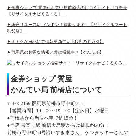
▶金券ショップ 質屋かんてい局前橋店の口コミサイトはコチラ
【リサイクルナビくるくる】
▶総合リユース店 ドンドン！買取ります！【リサイクルマート
秩父店】
▶
オトクな日記にて情報更新中♫【お店のミカタ】
▶
群馬県のお得な情報と共に掲載中♫【ぐんラボ】
金券ショップ 質屋
かんてい局 前橋店について
〒379-2166 群馬県前橋市野中町91-1
【営業時間】10：00～19：00【定休日】水曜日
●前橋駅から当店へ車で約15分！
●当店 最寄り駅 前橋大島駅からは徒歩約20分！
前橋市野中町50号沿いすき家さん、ケンタッキーさんの