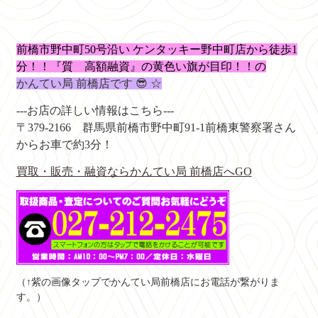
前橋市野中町50号沿い ケンタッキー野中町店から徒歩1
分！！『質 高額融資』の黄色い
旗が目印！！の
かんてい局 前橋店です 😎 ☆
---お店の詳しい情報はこちら---
〒379-2166
群馬県前橋市野中町91-1
前橋東警察署さん
からお車で約3分！
買取・販売・融資ならかんてい局 前橋店へGO
（↑紫の画像タップでかんてい局前橋店にお電話が繋がりま
す。）