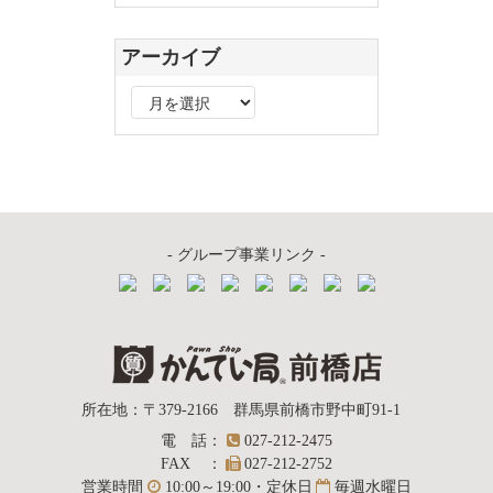
アーカイブ
ア
ー
カ
イ
ブ
- グループ事業リンク -
質屋かんてい局
所在地
：
〒379-2166
群馬県前橋市野中町
91-1
電話
：
027-212-2475
前橋店
FAX
：
027-212-2752
営業時間
10:00～19:00・定休日
毎週水曜日