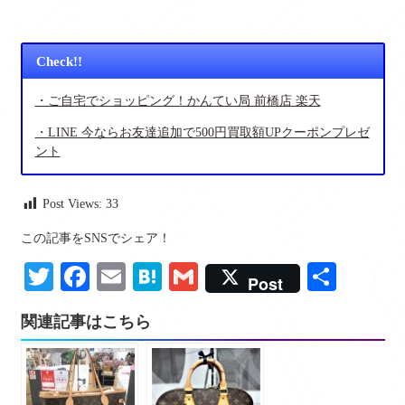
Check!!
・ご自宅でショッピング！かんてい局 前橋店 楽天
・LINE 今ならお友達追加で500円買取額UPクーポンプレゼ
ント
Post Views:
33
この記事をSNSでシェア！
Twitter
Facebook
Email
Hatena
Gmail
共
Post
有
関連記事はこちら