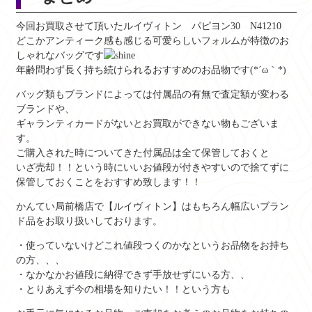
今回お買取させて頂いたルイヴィトン パピヨン30 N41210
どこかアンティーク感も感じる可愛らしいフォルムが特徴のお
しゃれなバッグです
年齢問わず長く持ち続けられるおすすめのお品物です(*´ω｀*)
バッグ類もブランドによっては付属品の有無で査定額が変わる
ブランドや、
ギャランティカードがないとお買取ができない物もございま
す。
ご購入された時についてきた付属品は全て保管しておくと
いざ売却！！という時にいいお値段が付きやすいので捨てずに
保管しておくことをおすすめ致します！！
かんてい局前橋店で【ルイヴィトン】はもちろん幅広いブラン
ド品をお取り扱いしております。
・使っていないけどこれ値段つくのかなというお品物をお持ち
の方、、、
・なかなかお値段に納得できず手放せずにいる方、、
・とりあえず今の相場を知りたい！！という方も