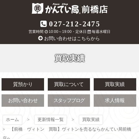
コ
ン
テ
質屋かんてい局
027-212-2475
ン
ツ
営業時間
10:00～19:00・定休日
毎週水曜日
前橋店
本
お問い合わせはこちらから
文
へ
ス
買取実績
キ
ッ
プ
質預かり
買取について
買取実績
お問い合わせ
スタッフブログ
求人情報
ホーム
更新情報一覧
買取実績
【前橋 ヴィトン 買取】ヴィトンを売るならかんてい局前橋
店へ