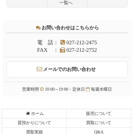
一覧へ
コ
ペ
ン
ー
テ
ジ
お問い合わせはこちらから
ン
の
ツ
先
本
頭
電話
：
027-212-2475
文
へ
FAX
：
027-212-2752
の
戻
先
る
頭
メールでのお問い合わせ
へ
戻
る
営業時間
10:00～19:00・定休日
毎週水曜日
ホーム
販売について
質預かりについて
買取について
買取実績
Q&A