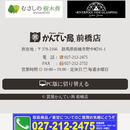
質屋かんてい局
所在地
：
〒379-2166
群馬県前橋市野中町
91-1
電話
：
027-212-2475
前橋店
FAX
：
027-212-2752
営業時間
10:00～19:00・定休日
毎週水曜日
PC版に切り替える
© 質屋かんてい局 前橋店