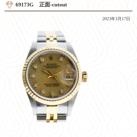
69173G 正面-cutout
2023年3月17日
コ
ペ
ン
ー