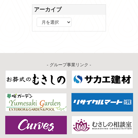
アーカイブ
ア
ー
カ
イ
ブ
- グループ事業リンク -