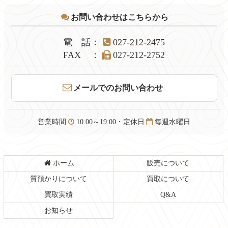
テ
ジ
お問い合わせはこちらから
ン
の
ツ
先
本
頭
電話
：
027-212-2475
文
へ
FAX
：
027-212-2752
の
戻
先
る
頭
メールでのお問い合わせ
へ
戻
る
営業時間
10:00～19:00・定休日
毎週水曜日
ホーム
販売について
質預かりについて
買取について
買取実績
Q&A
お知らせ