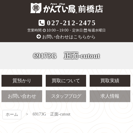
コ
ン
テ
質屋かんてい局
027-212-2475
ン
ツ
営業時間
10:00～19:00・定休日
毎週水曜日
前橋店
本
お問い合わせはこちらから
文
へ
ス
69173G 正面-cutout
キ
ッ
プ
質預かり
買取について
買取実績
お問い合わせ
スタッフブログ
求人情報
69173G 正面-cutout
ホーム