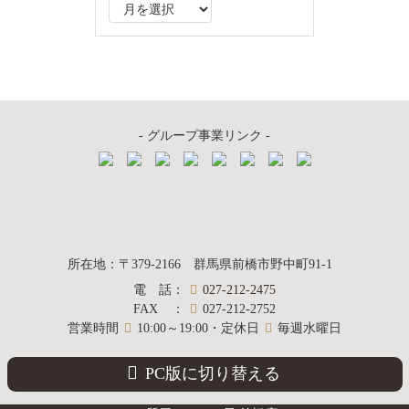
ア
ー
カ
イ
ブ
- グループ事業リンク -
質屋かんてい局
所在地
：
〒379-2166
群馬県前橋市野中町
91-1
電話
：
027-212-2475
前橋店
FAX
：
027-212-2752
営業時間
10:00～19:00・定休日
毎週水曜日
PC版に切り替える