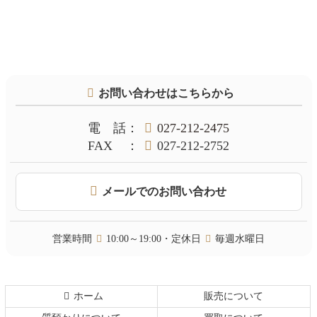
コ
ペ
ン
ー
テ
ジ
お問い合わせはこちらから
ン
の
ツ
先
本
頭
電話
：
027-212-2475
文
へ
FAX
：
027-212-2752
の
戻
先
る
頭
メールでのお問い合わせ
へ
戻
る
営業時間
10:00～19:00・定休日
毎週水曜日
ホーム
販売について