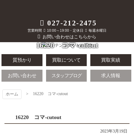
コ
ン
テ
質屋かんてい局
027-212-2475
ン
ツ
営業時間
10:00～19:00・定休日
毎週水曜日
前橋店
本
お問い合わせはこちらから
文
16220 コマ-cutout
へ
ス
キ
質預かり
買取について
買取実績
ッ
プ
お問い合わせ
スタッフブログ
求人情報
16220 コマ-cutout
ホーム
16220 コマ-cutout
2023年3月19日