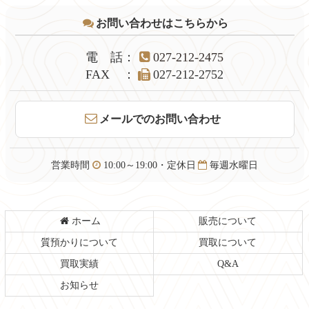
テ
ジ
お問い合わせはこちらから
ン
の
ツ
先
本
頭
電話
：
027-212-2475
文
へ
FAX
：
027-212-2752
の
戻
先
る
頭
メールでのお問い合わせ
へ
戻
る
営業時間
10:00～19:00・定休日
毎週水曜日
ホーム
販売について
質預かりについて
買取について
買取実績
Q&A
お知らせ