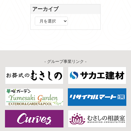
アーカイブ
ア
ー
カ
イ
ブ
- グループ事業リンク -