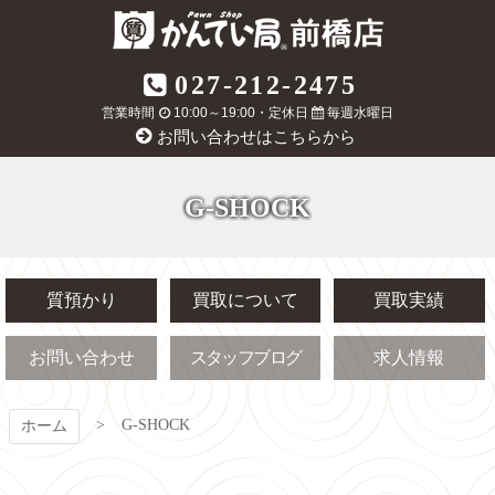
コ
ン
テ
質屋かんてい局
027-212-2475
ン
ツ
営業時間
10:00～19:00・定休日
毎週水曜日
前橋店
本
お問い合わせはこちらから
文
へ
ス
G-SHOCK
キ
ッ
プ
質預かり
買取について
買取実績
お問い合わせ
スタッフブログ
求人情報
G-SHOCK
ホーム