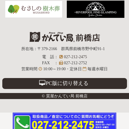
質屋かんてい局
所在地
：
〒379-2166
群馬県前橋市野中町
91-1
電話
：
027-212-2475
前橋店
FAX
：
027-212-2752
営業時間
10:00～19:00・定休日
毎週水曜日
PC版に切り替える
© 質屋かんてい局 前橋店