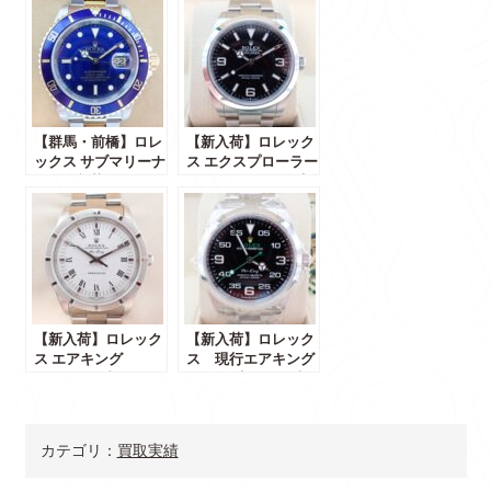
【群馬・前橋】ロレ
【新入荷】ロレック
ックス サブマリーナ
ス エクスプローラー
16613 入荷！箱・ギ
40 224270 付属品完
ャラ完備
備
【新入荷】ロレック
【新入荷】ロレック
ス エアキング
ス 現行エアキング
14010M D番！エン
126900 完備品・未
ジンターンドベゼ
使用品級が群馬県で
ル！！
販売中！！
カテゴリ：
買取実績