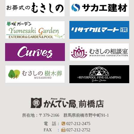
質屋かんてい局
所在地
：
〒379-2166
群馬県前橋市野中町
91-1
電話
：
027-212-2475
前橋店
FAX
：
027-212-2752