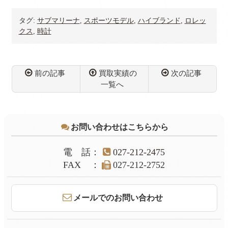
タグ:
サブマリーナ
,
スポーツモデル
,
ハイブランド
,
ロレッ
クス
,
時計
前の記事
買取実績の
次の記事
一覧へ
コ
ペ
ン
ー
テ
ジ
お問い合わせはこちらから
ン
の
ツ
先
本
頭
電話
：
027-212-2475
文
へ
FAX
：
027-212-2752
の
戻
先
る
頭
メールでのお問い合わせ
へ
戻
る