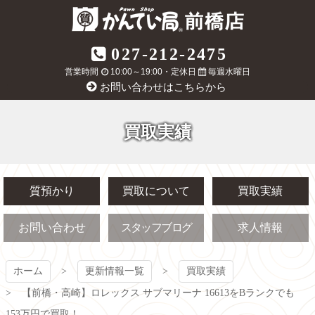
コ
ン
テ
質屋かんてい局
027-212-2475
ン
ツ
営業時間
10:00～19:00・定休日
毎週水曜日
前橋店
本
お問い合わせはこちらから
文
へ
ス
買取実績
キ
ッ
プ
質預かり
買取について
買取実績
お問い合わせ
スタッフブログ
求人情報
ホーム
更新情報一覧
買取実績
【前橋・高崎】ロレックス サブマリーナ 16613をBランクでも
153万円で買取！