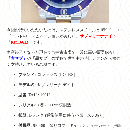
今回お持ちいただいたのは、ステンレススチールと18Kイエロー
ゴールドのコンビネーションが美しい、
サブマリーナデイト
「Ref.16613」
です。
生産終了となった現在でも中古市場で非常に高い需要を誇り、
「青サブ」
や
「黒サブ」
の愛称で世界中の時計ファンから根強
く支持されている名機です。
ブランド:
ロレックス (ROLEX)
モデル名:
サブマリーナ デイト
型番 (Ref.):
16613
シリアル:
Y番 (2002年頃製造)
状態:
Bランク (通常使用に伴う小傷・スレあり)
付属品:
純正箱、余りコマ、ギャランティーカード（保証