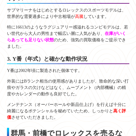
サブマリーナをはじめとするロレックスのスポーツモデルは、
世界的な需要過多により中古相場が
高騰
しています。
特に16613のようなラグジュアリー感溢れるコンビモデルは、若
い世代から大人の男性まで幅広い層に人気があり、
在庫がいく
らあっても足りない状態
のため、強気の買取価格をご提示でき
ました。
3. Y番（年式）と確かな動作状況
Y番は2002年頃に製造された個体です。
外装にはBランク相当の使用感がありましたが、致命的な深い打
痕やガラスの欠けなどはなく、ムーブメント（内部機械）の精
度やカレンダーの動作も良好でした。
メンテナンス（オーバーホールや新品仕上げ）を行えば十分に
綺麗になるポテンシャルを秘めていたため、しっかりと
高く評
価
させていただきました。
群馬・前橋でロレックスを売るな