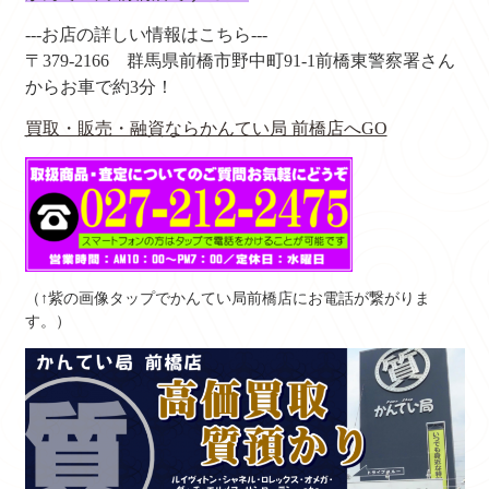
---お店の詳しい情報はこちら---
〒379-2166
群馬県前橋市野中町91-1
前橋東警察署さん
からお車で約3分！
買取・販売・融資ならかんてい局 前橋店へGO
（↑紫の画像タップでかんてい局前橋店にお電話が繋がりま
す。）