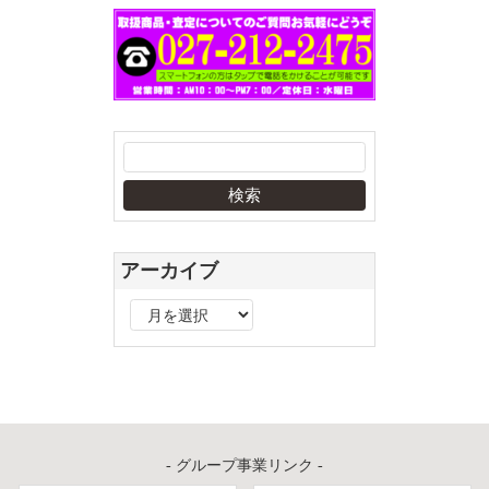
アーカイブ
ア
ー
カ
イ
ブ
- グループ事業リンク -