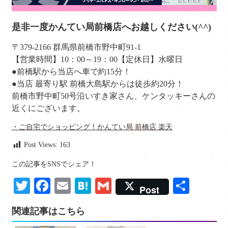
是非一度かんてい局前橋店へお越しください(^^)
〒379-2166 群馬県前橋市野中町91-1
【営業時間】10：00～19：00【定休日】水曜日
●前橋駅から当店へ車で約15分！
●当店 最寄り駅 前橋大島駅からは徒歩約20分！
前橋市野中町50号沿いすき家さん、ケンタッキーさんの
近くにございます。
・ご自宅でショッピング！かんてい局 前橋店 楽天
Post Views:
163
この記事をSNSでシェア！
Twitter
Facebook
Email
Hatena
Gmail
共
Post
有
関連記事はこちら