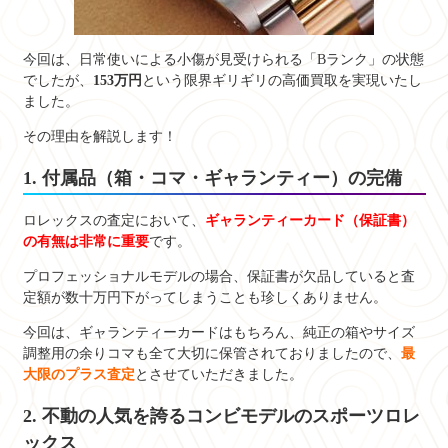
今回は、日常使いによる小傷が見受けられる「Bランク」の状態
でしたが、
153万円
という限界ギリギリの高価買取を実現いたし
ました。
その理由を解説します！
1. 付属品（箱・コマ・ギャランティー）の完備
ロレックスの査定において、
ギャランティーカード（保証書）
の有無は非常に重要
です。
プロフェッショナルモデルの場合、保証書が欠品していると査
定額が数十万円下がってしまうことも珍しくありません。
今回は、ギャランティーカードはもちろん、純正の箱やサイズ
調整用の余りコマも全て大切に保管されておりましたので、
最
大限のプラス査定
とさせていただきました。
2. 不動の人気を誇るコンビモデルのスポーツロレ
ックス