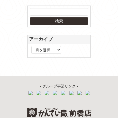
アーカイブ
ア
ー
カ
イ
ブ
- グループ事業リンク -