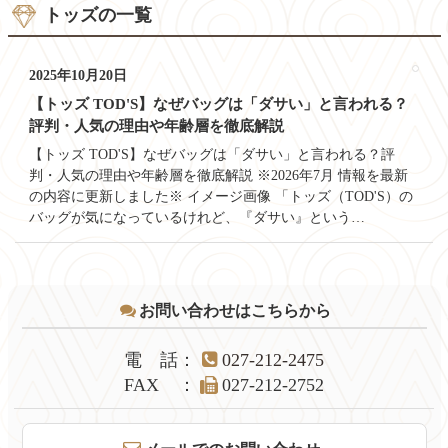
トッズの一覧
2025年10月20日
【トッズ TOD'S】なぜバッグは「ダサい」と言われる？
評判・人気の理由や年齢層を徹底解説
【トッズ TOD'S】なぜバッグは「ダサい」と言われる？評
判・人気の理由や年齢層を徹底解説 ※2026年7月 情報を最新
の内容に更新しました※ イメージ画像 「トッズ（TOD'S）の
バッグが気になっているけれど、『ダサい』という…
コ
ペ
お問い合わせはこちらから
ン
ー
テ
ジ
ン
の
電話
：
027-212-2475
ツ
先
FAX
：
027-212-2752
本
頭
文
へ
の
戻