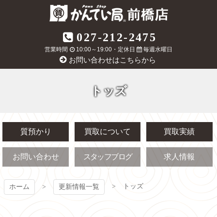
コ
ン
テ
質屋かんてい局
027-212-2475
ン
ツ
営業時間
10:00～19:00・定休日
毎週水曜日
前橋店
本
お問い合わせはこちらから
文
へ
ス
トッズ
キ
ッ
プ
質預かり
買取について
買取実績
お問い合わせ
スタッフブログ
求人情報
トッズ
ホーム
更新情報一覧