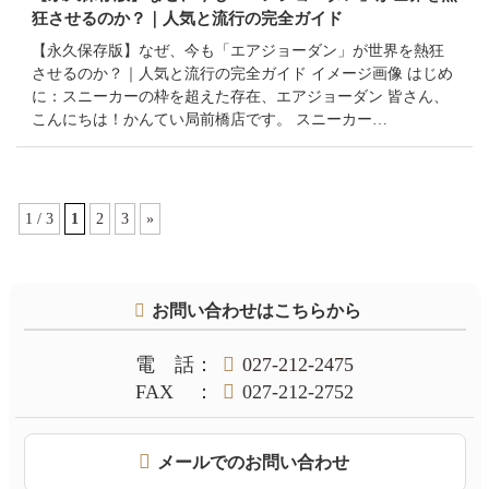
狂させるのか？｜人気と流行の完全ガイド
【永久保存版】なぜ、今も「エアジョーダン」が世界を熱狂
させるのか？｜人気と流行の完全ガイド イメージ画像 はじめ
に：スニーカーの枠を超えた存在、エアジョーダン 皆さん、
こんにちは！かんてい局前橋店です。 スニーカー…
1 / 3
1
2
3
»
コ
ペ
ン
ー
テ
ジ
お問い合わせはこちらから
ン
の
ツ
先
本
頭
電話
：
027-212-2475
文
へ
FAX
：
027-212-2752
の
戻
先
る
頭
メールでのお問い合わせ
へ