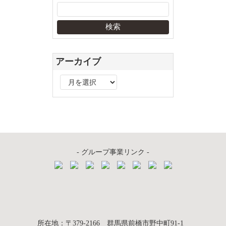
アーカイブ
ア
ー
カ
イ
ブ
- グループ事業リンク -
質屋かんてい局
所在地
：
〒379-2166
群馬県前橋市野中町
91-1