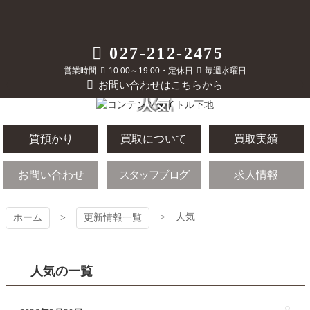
コ
ン
テ
質屋かんてい局
027-212-2475
ン
ツ
営業時間
10:00～19:00・定休日
毎週水曜日
前橋店
本
お問い合わせはこちらから
文
人気
へ
ス
キ
質預かり
買取について
買取実績
ッ
プ
お問い合わせ
スタッフブログ
求人情報
人気
ホーム
更新情報一覧
人気の一覧