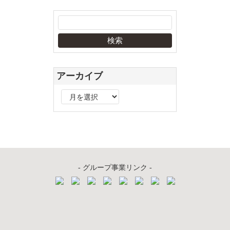
アーカイブ
ア
ー
カ
イ
ブ
- グループ事業リンク -