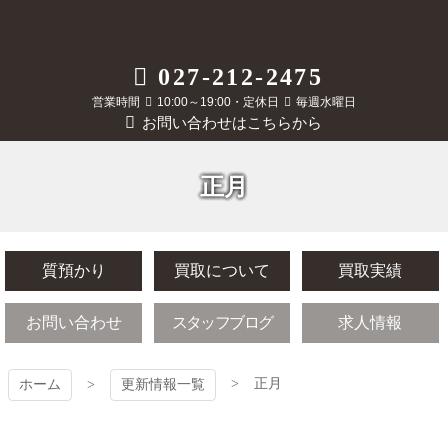
コ
ン
テ
質屋かんてい局
027-212-2475
ン
ツ
営業時間
10:00～19:00・定休日
毎週水曜日
前橋店
本
お問い合わせはこちらから
文
へ
ス
正月
キ
ッ
プ
質預かり
買取について
買取実績
お問い合わせ
スタッフブログ
求人情報
正月
ホーム
更新情報一覧