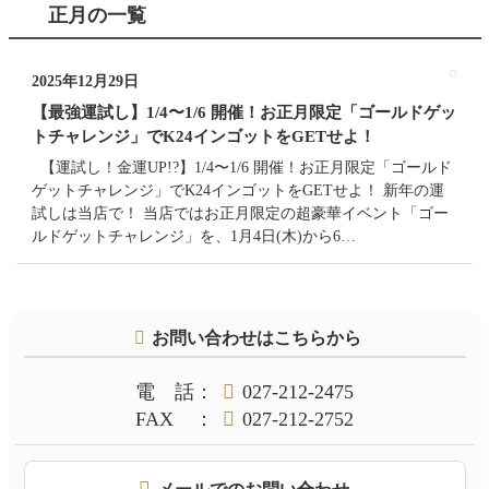
正月の一覧
2025年12月29日
【最強運試し】1/4〜1/6 開催！お正月限定「ゴールドゲッ
トチャレンジ」でK24インゴットをGETせよ！
【運試し！金運UP!?】1/4〜1/6 開催！お正月限定「ゴールド
ゲットチャレンジ」でK24インゴットをGETせよ！ 新年の運
試しは当店で！ 当店ではお正月限定の超豪華イベント「ゴー
ルドゲットチャレンジ」を、1月4日(木)から6…
コ
ペ
お問い合わせはこちらから
ン
ー
テ
ジ
ン
の
電話
：
027-212-2475
ツ
先
FAX
：
027-212-2752
本
頭
文
へ
の
戻