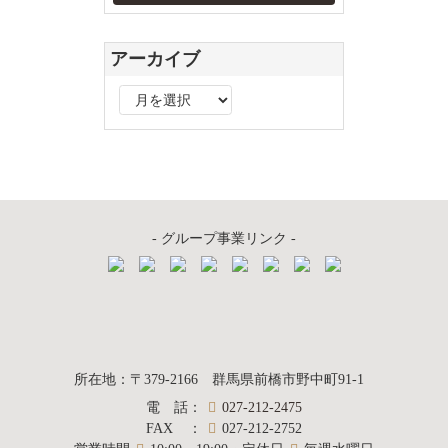
アーカイブ
ア
ー
カ
イ
ブ
- グループ事業リンク -
質屋かんてい局
所在地
：
〒379-2166
群馬県前橋市野中町
91-1
電話
：
027-212-2475
前橋店
FAX
：
027-212-2752