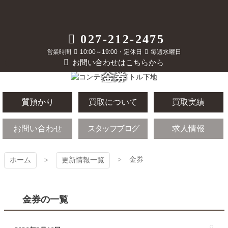
コ
ン
テ
質屋かんてい局
027-212-2475
ン
ツ
営業時間
10:00～19:00・定休日
毎週水曜日
前橋店
本
お問い合わせはこちらから
文
金券
へ
ス
キ
質預かり
買取について
買取実績
ッ
プ
お問い合わせ
スタッフブログ
求人情報
金券
ホーム
更新情報一覧
金券の一覧