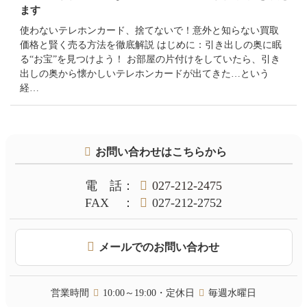
ます
使わないテレホンカード、捨てないで！意外と知らない買取
価格と賢く売る方法を徹底解説 はじめに：引き出しの奥に眠
る“お宝”を見つけよう！ お部屋の片付けをしていたら、引き
出しの奥から懐かしいテレホンカードが出てきた…という
経…
コ
ペ
お問い合わせはこちらから
ン
ー
テ
ジ
ン
の
電話
：
027-212-2475
ツ
先
FAX
：
027-212-2752
本
頭
文
へ
の
戻
メールでのお問い合わせ
先
る
頭
へ
営業時間
10:00～19:00・定休日
毎週水曜日
戻