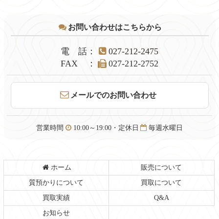
コ
ペ
お問い合わせはこちらから
ン
ー
テ
ジ
ン
の
電話
：
027-212-2475
ツ
先
FAX
：
027-212-2752
本
頭
文
へ
の
戻
メールでのお問い合わせ
先
る
頭
へ
営業時間
10:00～19:00・定休日
毎週水曜日
戻
る
ホーム
販売について
質預かりについて
買取について
買取実績
Q&A
お知らせ