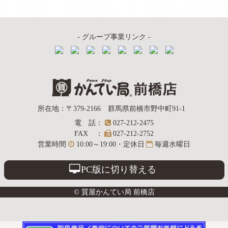
ブ
- グループ事業リンク -
質屋かんてい局
所在地
：
〒379-2166
群馬県前橋市野中町
91-1
電話
：
027-212-2475
前橋店
FAX
：
027-212-2752
営業時間
10:00～19:00・定休日
毎週水曜日
PC版に切り替える
© 質屋かんてい局 前橋店