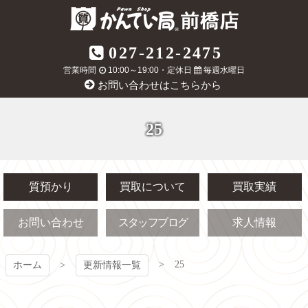
コ
ン
テ
質屋かんてい局
027-212-2475
ン
ツ
営業時間
10:00～19:00・定休日
毎週水曜日
前橋店
本
お問い合わせはこちらから
文
へ
ス
25
キ
ッ
プ
質預かり
買取について
買取実績
お問い合わせ
スタッフブログ
求人情報
25
ホーム
更新情報一覧