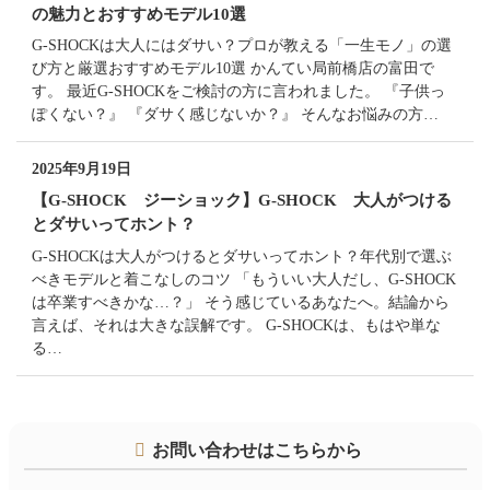
の魅力とおすすめモデル10選
G-SHOCKは大人にはダサい？プロが教える「一生モノ」の選
び方と厳選おすすめモデル10選 かんてい局前橋店の富田で
す。 最近G-SHOCKをご検討の方に言われました。 『子供っ
ぽくない？』 『ダサく感じないか？』 そんなお悩みの方…
2025年9月19日
【G-SHOCK ジーショック】G-SHOCK 大人がつける
とダサいってホント？
G-SHOCKは大人がつけるとダサいってホント？年代別で選ぶ
べきモデルと着こなしのコツ 「もういい大人だし、G-SHOCK
は卒業すべきかな…？」 そう感じているあなたへ。結論から
言えば、それは大きな誤解です。 G-SHOCKは、もはや単な
る…
コ
ペ
お問い合わせはこちらから
ン
ー
テ
ジ