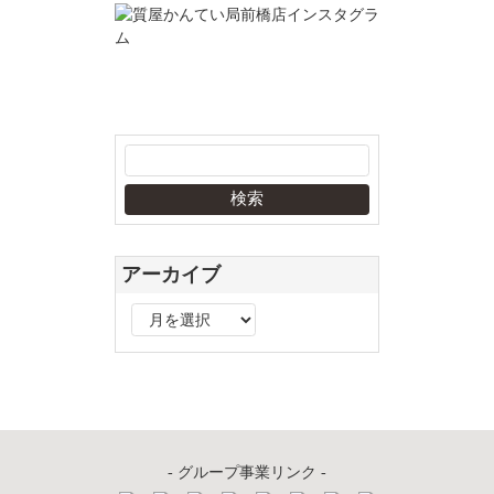
アーカイブ
ア
ー
カ
イ
ブ
- グループ事業リンク -