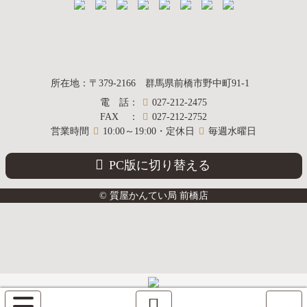
質屋かんてい局
所在地
：
〒379-2166
群馬県前橋市野中町
91-1
電話
：
027-212-2475
前橋店
FAX
：
027-212-2752
営業時間
10:00～19:00・定休日
毎週水曜日
PC版に切り替える
© 質屋かんてい局 前橋店
サ