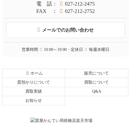
ン
の
電話
：
027-212-2475
ツ
先
FAX
：
027-212-2752
本
頭
文
へ
の
戻
メールでのお問い合わせ
先
る
頭
へ
営業時間
10:00～19:00・定休日
毎週水曜日
戻
る
ホーム
販売について
質預かりについて
買取について
買取実績
Q&A
お知らせ