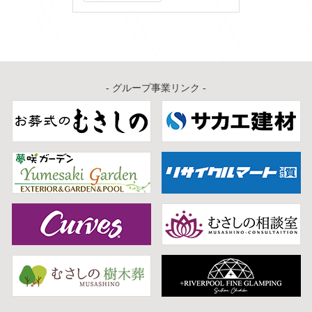
ー
カ
イ
ブ
- グループ事業リンク -