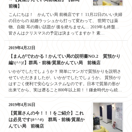
前橋】
こんにちは！ かんてい局 前橋店です！ 11月22日のいい夫婦
の日からの 結婚ラッシュから打って変わって、 世間では薬
物、自殺 耳の痛い話題が 後を絶ちません… 2019年も終盤…
皆さんはクリスマスの予定は決まってますか？ 素…
2019年4月22日
【まんがでわかる！かんてい局の説明書NO.2 質預かり
編!(^^)!】群馬・前橋/質屋かんてい局 前橋店
いかがでしたでしょうか？ 簡単にマンガで質預かりを説明さ
せていただきましたが、いかがでしたでしょうか。 質預かり
はすごく便利で安心なシステムなのです。日本で質屋の形が
出来てから、実は遡ること800年以上前！！鎌倉時代から続…
2019年4月16日
【質屋さんの今！！！をご紹介】これ
は必見です(#^^#) 群馬・前橋/質屋か
んてい局 前橋店