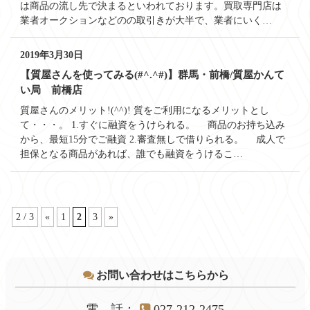
は商品の流し先で決まるといわれております。買取専門店は
業者オークションなどのの取引きが大半で、業者にいく…
2019年3月30日
【質屋さんを使ってみる(#^.^#)】群馬・前橋/質屋かんて
い局 前橋店
質屋さんのメリット!(^^)! 質をご利用になるメリットとし
て・・・。 1.すぐに融資をうけられる。 商品のお持ち込み
から、最短15分でご融資 2.審査無しで借りられる。 成人で
担保となる商品があれば、誰でも融資をうけるこ…
2 / 3
«
1
2
3
»
コ
ペ
ン
ー
テ
ジ
お問い合わせはこちらから
ン
の
ツ
先
本
頭
電話
：
027-212-2475