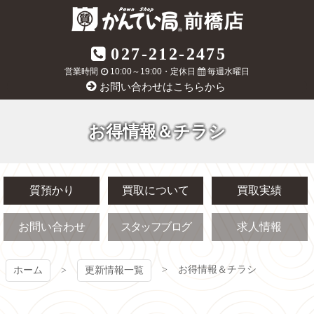
コ
ン
テ
質屋かんてい局
027-212-2475
ン
ツ
営業時間
10:00～19:00・定休日
毎週水曜日
前橋店
本
お問い合わせはこちらから
文
へ
ス
お得情報＆チラシ
キ
ッ
プ
質預かり
買取について
買取実績
お問い合わせ
スタッフブログ
求人情報
お得情報＆チラシ
ホーム
更新情報一覧