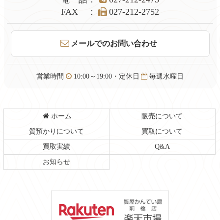
文
へ
FAX
：
027-212-2752
の
戻
先
る
頭
メールでのお問い合わせ
へ
戻
る
営業時間
10:00～19:00・定休日
毎週水曜日
ホーム
販売について
質預かりについて
買取について
買取実績
Q&A
お知らせ