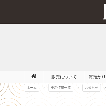
コ
ン
テ
ン
ツ
本
文
へ
ス
キ
ッ
プ
販売について
質預かり
ホーム
更新情報一覧
お知らせ
【ROLEX ロレックス デイトジャスト 16233