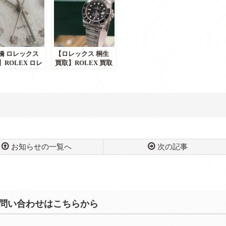
橋 ロレックス
【ロレックス 桐生
】ROLEX ロレ
買取】ROLEX 買取
ス 最高級時計と
額 公開！買取・販
最高の"時"を刻
売・融資のかんてい
せんか？(販
局 前橋店
買取・質預り)
橋 かんてい局】
お知らせの一覧へ
次の記事
問い合わせはこちらから