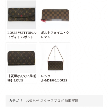
LOUIS VUITTON/ル
ポルトフォイユ・ク
イヴィトン/ポルト
レマン
フォイユ・エミリー
ス/M60534/LOUIS
二つ折り長財
VUITTON/ ルイヴィ
布/M60697/レディー
トン/ダミエキャン
ス/買取/販売/買取実
バス/長財布/買取/販
績/質/群馬・前橋/前
売/買取実績/質/群
橋のお客様よりお買
馬・前橋/前橋のお
取りしました/【か
客様よりお買取りし
んてい局前橋店】
ました【かんてい局
【質屋かんてい局 前
前橋店】
レシタ
橋】LOUIS
ル/M51900/LOUIS
VUITTON ルイヴ
VUITTON/ ルイヴィ
ィトン ジッピー・
トン/モノグラム/ブ
ウォレット
ラウン系/ハンドバ
M41896 群馬県前
ッグ/コンパクト/レ
カテゴリ：
お知らせ
スタッフブログ
買取実績
橋市のお客様より買
ディース/買取/販売/
取させて頂きました
買取実績/質/群馬・