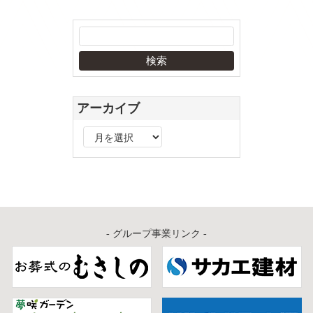
アーカイブ
ア
ー
カ
イ
ブ
- グループ事業リンク -