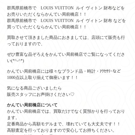
群馬県前橋市で
LOUIS VUITTON ルイ ヴィトン 財布
などを
お売りいただくならかんてい局前橋店！！
群馬県前橋市で
LOUIS VUITTON ルイ ヴィトン 財布
などを
買っていただくならかんてい局前橋店！！
買取させて頂きました商品におきましては、店頭にて販売も行
っておりますので、
ぜひ豊富な品ぞろえをかんてい局前橋店でご覧になってくださ
い(*^-^*)
かんてい局前橋店には様々なブランド品・時計・ｱｸｾｻﾘｰなど
1000点以上取り揃えて御座います！！
気になる商品ございましたら
販売スタッフにお声掛けください♡
かんてい局前橋店について
かんてい局前橋店では、買取だけでなく質預かりを行っており
ます。
定番商品から高額モデルまで、壊れていても大丈夫です！！
高額査定を行っておりますので安心してお持ちください。