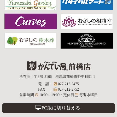
質屋かんてい局
所在地
：
〒379-2166
群馬県前橋市野中町
91-1
電話
：
027-212-2475
前橋店
FAX
：
027-212-2752
営業時間
10:00～19:00・定休日
毎週水曜日
PC版に切り替える