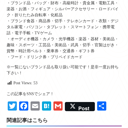
・ブランド品・バッグ・財布・高級時計・貴金属・電動工具・
楽器・お酒・フィギュア・シルバーアクセサリー・ロードバイ
ク・折りたたみ自転車・化粧品
・ブランド食器・商品券・切手・テレホンカード・衣類・デジ
タル家電・パソコン・タブレット・スマートフォン・携帯電
話・電子手帳・TVゲーム
・オーディオ機器・カメラ・光学機器・楽器・器材・美術品・
趣味・スポーツ・工芸品・美術品・武具・切手・官製はがき・
貨幣・時計用ベルト・乗車券・交通券・ギフト券
・フード・ドリンク券・プリペイドカード
※一覧にないブランド品も取り扱い可能です！是非一度お持ち
下さい！
Post Views:
53
この記事をSNSでシェア！
Twitter
Facebook
Email
Hatena
Gmail
共
Post
有
関連記事はこちら