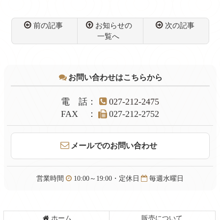
前橋/前橋のお客様
よりお買取りしまし
た/【かんてい局前
前の記事
お知らせの
次の記事
橋店】
一覧へ
コ
ペ
ン
ー
テ
ジ
お問い合わせはこちらから
ン
の
ツ
先
本
頭
電話
：
027-212-2475
文
へ
FAX
：
027-212-2752
の
戻
先
る
頭
メールでのお問い合わせ
へ
戻
る
営業時間
10:00～19:00・定休日
毎週水曜日
ホーム
販売について