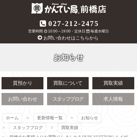
コ
ン
テ
質屋かんてい局
027-212-2475
ン
ツ
営業時間
10:00～19:00・定休日
毎週水曜日
前橋店
本
お問い合わせはこちらから
文
へ
ス
お知らせ
キ
ッ
プ
質預かり
買取について
買取実績
お問い合わせ
スタッフブログ
求人情報
ホーム
更新情報一覧
お知らせ
スタッフブログ
買取実績