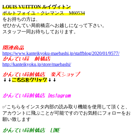
LOUIS VUITTON ルイヴィトン
ポルトフォイユ・クレマンス M60534
をお持ちの方は、
ぜひかんてい局前橋店へお越しになって下さい。
スタッフ一同お待ちしております。
関連商品
https://www.kanteikyoku-maebashi.jp/staffblog/2020/01/9577/
かんてい局 前橋店
http://kanteikyoku.jp/store/maebashi/
かんてい局前橋店 楽天ショップ
↓↓
こちらをクリック
↓↓
かんてい局前橋店 Instagram
✅こちらをインスタ内部の読み取り機能を使用して頂くと、
アカウントに飛ぶことが可能ですのでお気軽にフォローをお
願い致します
かんてい局前橋店 LINE