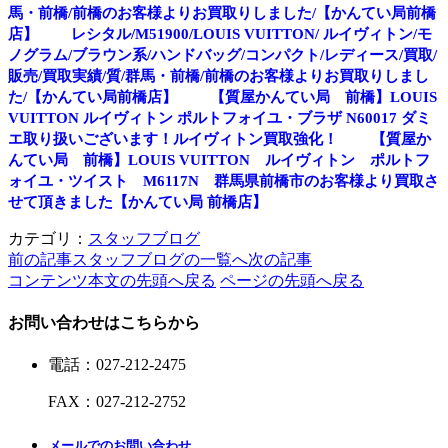
馬・前橋/前橋のお客様よりお買取りしました/【かんてい局前橋
店】
レシタル/M51900/LOUIS VUITTON/ ルイヴィトン/モ
ノグラム/ブラウン系/ハンドバッグ/コンパクト/レディース/買取/
販売/買取実績/質/群馬・前橋/前橋のお客様よりお買取りしまし
た/【かんてい局前橋店】
【質屋かんてい局 前橋】LOUIS
VUITTON ルイヴィトン ポルトフォイユ・ブラザ N60017 ダミ
エ取り扱いございます！ルイヴィトン買取強化！
【質屋か
んてい局 前橋】LOUIS VUITTON ルイヴィトン ポルトフ
ォイユ・ツイスト M6117N 群馬県前橋市のお客様より買取さ
せて頂きました【かんてい局 前橋店】
カテゴリ：
スタッフブログ
前の記事
スタッフブログの一覧へ
次の記事
コンテンツ本文の先頭へ戻る
ページの先頭へ戻る
お問い合わせはこちらから
電話
：
027-212-2475
FAX
：
027-212-2752
メールでのお問い合わせ