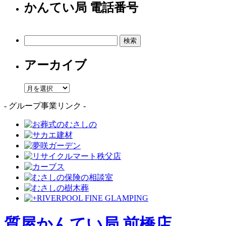
かんてい局 電話番号
検
索:
アーカイブ
ア
ー
- グループ事業リンク -
カ
イ
ブ
質屋かんてい局 前橋店