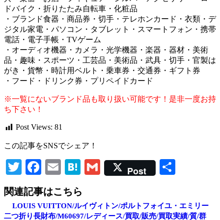
ドバイク・折りたたみ自転車・化粧品
・ブランド食器・商品券・切手・テレホンカード・衣類・デ
ジタル家電・パソコン・タブレット・スマートフォン・携帯
電話・電子手帳・TVゲーム
・オーディオ機器・カメラ・光学機器・楽器・器材・美術
品・趣味・スポーツ・工芸品・美術品・武具・切手・官製は
がき・貨幣・時計用ベルト・乗車券・交通券・ギフト券
・フード・ドリンク券・プリペイドカード
※一覧にないブランド品も取り扱い可能です！是非一度お持
ち下さい！
Post Views:
81
この記事をSNSでシェア！
Twitter
Facebook
Email
Hatena
Gmail
共
Post
有
関連記事はこちら
LOUIS VUITTON/ルイヴィトン/ポルトフォイユ・エミリー
二つ折り長財布/M60697/レディース/買取/販売/買取実績/質/群