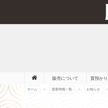
コ
ン
テ
ン
ツ
本
文
へ
ス
キ
ッ
プ
販売について
質預かり
ホーム
更新情報一覧
お知らせ
【質屋かんてい局 前橋】LOUIS VUITTON 