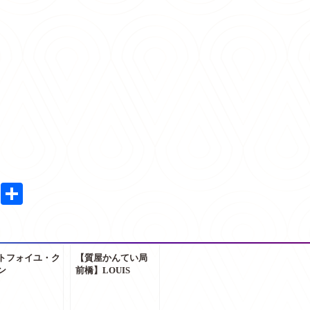
共
有
トフォイユ・ク
【質屋かんてい局
ン
前橋】LOUIS
60534/LOUIS
VUITTON ルイヴ
TTON/ ルイヴィ
ィトン エッセンシ
/ダミエキャン
ャルV M63197