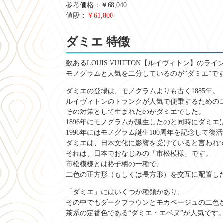
参考価格：￥68,040
値段：
￥61,800
ダミエ 特徴
数あるLOUIS VUITTON【ルイヴィトン】のラ
モノグラムと人気を二分しているのが“ダミエ”で
ダミエの登場は、モノグラムよりも古く1885年。
ルイヴィトンのトランクが人気で便乗するための
その対策として生まれたのがダミエでした。
1896年にモノグラムが誕生したのと同時にダミエ
1996年にはモノグラム誕生100周年を記念して復
ダミエは、日本文化に影響を受けていると言われ
それは、日本でおなじみの「市松模様」です。
市松模様とは格子柄の一種で、
二色の正方形（もしくは長方形）を交互に配置し
「ダミエ」にはいくつか種類があり、
その中でもダークブラウンとモカベージュの二色
茶系の定番色である“ダミエ・エベヌ”が人気です