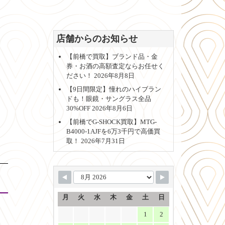
店舗からのお知らせ
【前橋で買取】ブランド品・金
券・お酒の高額査定ならお任せく
ださい！
2026年8月8日
【9日間限定】憧れのハイブラン
ドも！眼鏡・サングラス全品
30%OFF
2026年8月6日
【前橋でG-SHOCK買取】MTG-
B4000-1AJFを6万3千円で高価買
取！
2026年7月31日
月
火
水
木
金
土
日
1
2