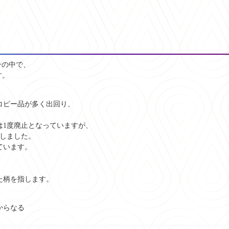
インの中で、
す。
コピー品が多く出回り、
は1度廃止となっていますが、
活しました。
ています。
た柄を指します。
からなる
。