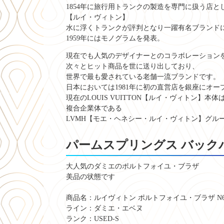
1854年に旅行用トランクの製造を専門に扱う店と
【ルイ・ヴィトン】
水に浮くトランクが評判となり一躍有名ブランド
1959年にはモノグラムを発表。
現在でも人気のデザイナーとのコラボレーション
次々とヒット商品を世に送り出しており、
世界で最も愛されている老舗一流ブランドです。
日本においては1981年に初の直営店を銀座にオー
現在のLOUIS VUITTON【ルイ・ヴィトン】本体
複合企業体である
LVMH【モエ・ヘネシー・ルイ・ヴィトン】グル
パームスプリングス バック
大人気のダミエのポルトフォイユ・ブラザ
美品の状態です
商品名：ルイヴィトン ポルトフォイユ・ブラザ N60
ライン：ダミエ・エベヌ
ランク：USED-S