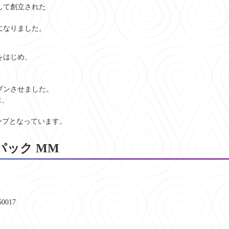
して創立された
になりました。
をはじめ、
プンさせました。
は、
ープとなっています。
パック MM
017