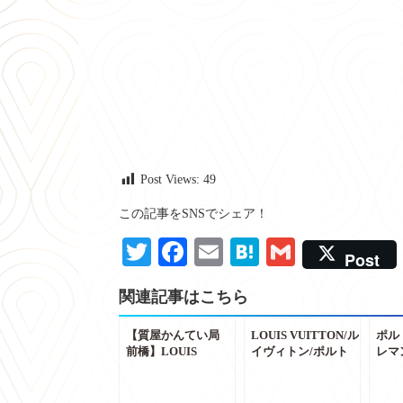
Post Views:
49
この記事をSNSでシェア！
Twitter
Facebook
Email
Hatena
Gmail
Post
関連記事はこちら
【質屋かんてい局
LOUIS VUITTON/ル
ポル
前橋】LOUIS
イヴィトン/ポルト
レマ
VUITTON ルイヴ
フォイユ・エミリー
ス/M
ィトン ポルトフォ
二つ折り長財
VUI
イユ・ツイスト
布/M60697/レディー
トン