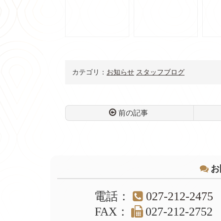
M6117N 群馬県前
ス/買取/販売/買取実
バス
橋市のお客様より買
績/質/群馬・前橋/前
売/
取させて頂きました
橋のお客様よりお買
馬・
【かんてい局 前橋
取りしました/【か
客様
店】
んてい局前橋店】
まし
前橋
カテゴリ：
お知らせ
スタッフブログ
前の記事
コ
ペ
ン
ー
テ
ジ
ン
の
ツ
先
お
本
頭
文
へ
電話
：
027-212-2475
の
戻
先
る
FAX
：
027-212-2752
頭