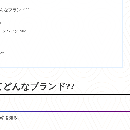
てどんなブランド??
史
ックパック MM
いて
 ってどんなブランド??
その名を知る、