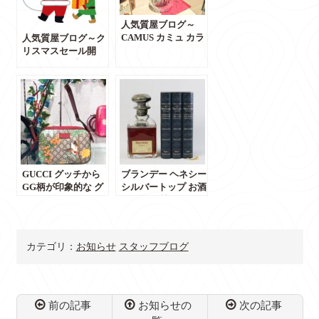
人気質屋ブログ～
CAMUS カミュ カラ
人気質屋ブログ～ク
フェ バカラ 700ml
リスマスセール開
空き瓶 デキャンタ
催！12/17（火）
買取りました！ウイ
10：00より全品
スキー・ブランデー
5％OFF☆※金券は
買取強化！～【質屋
除く～【質屋かんて
かんてい局 前橋店】
い局前橋店】【群
馬・前橋】
GUCCI グッチから
ブランデー ヘネシー
GG柄が印象的な グ
シルバートップ お酒
ッチティアン
の買取（質預かり）
450947 ショルダー
金額大公開【売りた
バッグ 入荷しまし
い・預けたい・即日
た。前橋でグッチを
融資】群馬 前橋 か
カテゴリ：
お知らせ
スタッフブログ
売るならかんてい局
んてい局
前橋店へ…【質屋 か
んてい局 前橋】
前の記事
お知らせの
次の記事