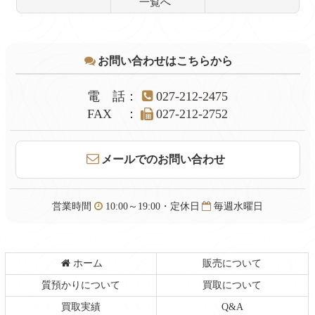
一覧へ
コ
ペ
ン
ー
テ
ジ
お問い合わせはこちらから
ン
の
ツ
先
本
頭
電話
：
027-212-2475
文
へ
FAX
：
027-212-2752
の
戻
先
る
頭
メールでのお問い合わせ
へ
戻
る
営業時間
10:00～19:00・定休日
毎週水曜日
ホーム
販売について
質預かりについて
買取について
買取実績
Q&A