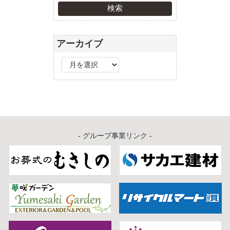
アーカイブ
ア
ー
カ
イ
ブ
- グループ事業リンク -