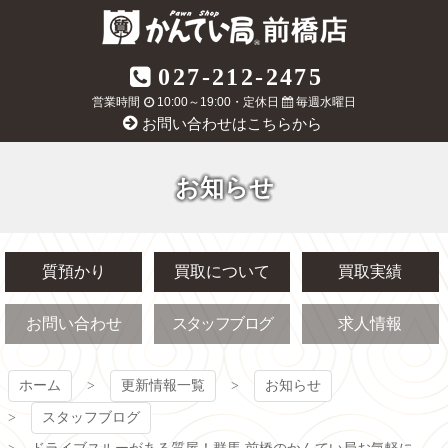
コ
ン
テ
質屋かんてい局
027-212-2475
ン
ツ
営業時間
10:00～19:00・定休日
毎週水曜日
前橋店
本
お問い合わせはこちらから
文
へ
ス
お知らせ
キ
ッ
プ
質預かり
買取について
買取実績
お問い合わせ
スタッフブログ
求人情報
ホーム
更新情報一覧
お知らせ
スタッフブログ