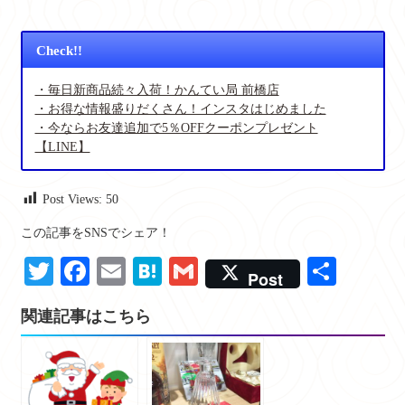
Check!!
・毎日新商品続々入荷！かんてい局 前橋店
・お得な情報盛りだくさん！インスタはじめました
・今ならお友達追加で5％OFFクーポンプレゼント
【LINE】
Post Views:
50
この記事をSNSでシェア！
Twitter
Facebook
Email
Hatena
Gmail
共
Post
有
関連記事はこちら