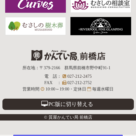
質屋かんてい局
所在地
：
〒379-2166
群馬県前橋市野中町
91-1
電話
：
027-212-2475
前橋店
FAX
：
027-212-2752
営業時間
10:00～19:00・定休日
毎週水曜日
PC版に切り替える
© 質屋かんてい局 前橋店