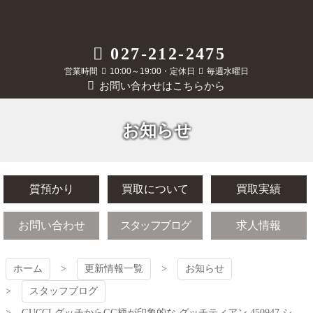
コ
ン
テ
質屋かんてい局
027-212-2475
ン
ツ
営業時間
10:00～19:00・定休日
毎週水曜日
前橋店
本
お問い合わせはこちらから
文
へ
ス
お知らせ
キ
ッ
プ
質預かり
買取について
買取実績
お問い合わせ
スタッフブログ
求人情報
ホーム
更新情報一覧
お知らせ
スタッフブログ
GUCCI グッチからGG柄が印象的な グッチティアン 450947 シ