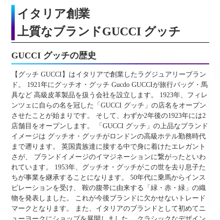
イタリア創業
上質なブランドGUCCI グッチ
GUCCI グッチの歴史
【グッチ GUCCI】はイタリアで創業したラグジュアリーブラン
ド。 1921年にグッチオ・グッチ Gucdo GUCCIが旅行バッグ・馬
具など 高級皮革製品を扱う会社を設立します。 1923年、フィレ
ンツェに自らの名を冠した「GUCCI グッチ」の店名をオープン
させたことが始まりです。 そして、わずか2年後の1923年には2
店舗目をオープンします。 「GUCCI グッチ」の上品なブランド
イメージは グッチオ・グッチがロンドンの高級ホテル勤務時代
まで遡ります。 英国貴族達に接する中で身に着けたエレガント
さが、 ブランドイメージのイマジネーションに繋がったといわ
れています。 1953年、グッチオ・グッチがこの世を去り息子た
ちが事業を継承することになります。 50年代に乗馬からインス
ピレーションを受け、 鞍の腹帯に由来する「緑・赤・緑」の織
物を発表しました。 これが今後ブランドに欠かせないトレード
マークとなります。 また、イタリアのブランドとして初めてニ
ューヨークにショップを展開しました。 クラシックなデザイン