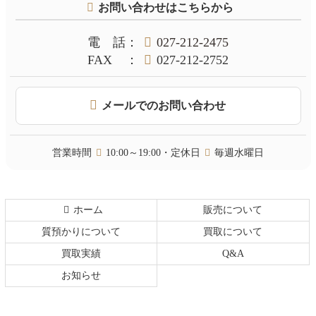
お問い合わせはこちらから
ン
の
ツ
先
本
頭
電話
：
027-212-2475
文
へ
FAX
：
027-212-2752
の
戻
先
る
頭
メールでのお問い合わせ
へ
戻
る
営業時間
10:00～19:00・定休日
毎週水曜日
ホーム
販売について
質預かりについて
買取について
買取実績
Q&A
お知らせ