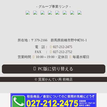
- グループ事業リンク -
質屋かんてい局
所在地
：
〒379-2166
群馬県前橋市野中町
91-1
電話
：
027-212-2475
前橋店
FAX
：
027-212-2752
営業時間
10:00～19:00・定休日
毎週水曜日
PC版に切り替える
© 質屋かんてい局 前橋店