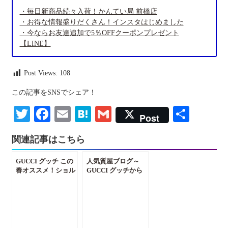
・毎日新商品続々入荷！かんてい局 前橋店
・お得な情報盛りだくさん！インスタはじめました
・今ならお友達追加で5％OFFクーポンプレゼント
【LINE】
Post Views:
108
この記事をSNSでシェア！
Twitter
Facebook
Email
Hatena
Gmail
共
Post
有
関連記事はこちら
GUCCI グッチ この
人気質屋ブログ～
春オススメ！ショル
GUCCI グッチから
ダーバッグ いかがで
グッチバイグッチ プ
すか？【質屋 かんて
ールオム 入荷しまし
い局 前橋】
た！ブランド香水買
取ります！～【質屋
かんてい局 前橋店】