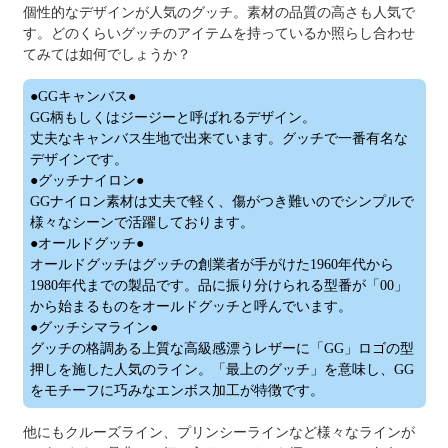
個性的なデザインが人気のグッチ。素材の品質の高さも人気で
す。どのくらいグッチのアイテムを持っているか照らし合わせ
てみては如何でしょうか？
●GGキャンバス●
GG柄もしくはジージーと呼ばれるデザイン。
丈夫なキャンバス生地で出来ています。グッチで一番有名な
デザインです。
●グッチナイロン●
GGナイロン素材は丈夫で軽く、傷がつき難いのでシンプルで
様々なシーンで活躍しております。
●オールドグッチ●
オールドグッチはグッチの創業者が手がけた1960年代から
1980年代までの製品です。品に振り分けられる型番が「00」
から始まるものをオールドグッチと呼んでいます。
●グッチシマライン●
グッチの格調ある上質な高級感漂うレザーに「GG」ロゴの型
押しを施した人気のライン。「最上のグッチ」を意味し、GG
をモチーフに巧みなエンボス加工が特徴です。
他にもクルーズライン、プリンシーラインなど様々なラインが