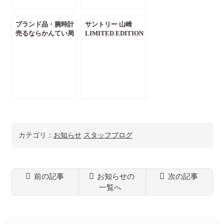
ブランド品・腕時計
サントリー 山崎
売るならかんてい局
LIMITED EDITION
前橋店へ！アルコー
入荷しました。山崎
ル除菌設置してあり
ウイスキー 買取強化
ます。お気軽にご利
中です！【質屋 かん
用ください。【質屋
てい局 前橋】
かんてい局 前橋】
カテゴリ：
お知らせ
スタッフブログ
前の記事
お知らせの
次の記事
一覧へ
コ
ペ
ン
ー
テ
ジ