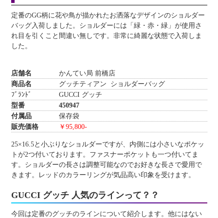
定番のGG柄に花や鳥が描かれたお洒落なデザインのショルダー
バッグ入荷しました。ショルダーには「緑・赤・緑」が使用さ
れ目を引くこと間違い無しです。非常に綺麗な状態で入荷しま
した。
店舗名
かんてい局 前橋店
商品名
グッチティアン ショルダーバッグ
ﾌﾞﾗﾝﾄﾞ GUCCI グッチ
型番 450947
付属品
保存袋
販売価格
￥95,800-
25×16.5と小ぶりなショルダーですが、内側には小さいなポケッ
トが2つ付いております。ファスナーポケットも一つ付いてま
す。ショルダーの長さは調整可能なのでお好きな長さで愛用で
きます。レッドのカラーリングが気品高い印象を受けます。
GUCCI グッチ 人気のラインって？？
今回は定番のグッチのラインについて紹介します。他にはない