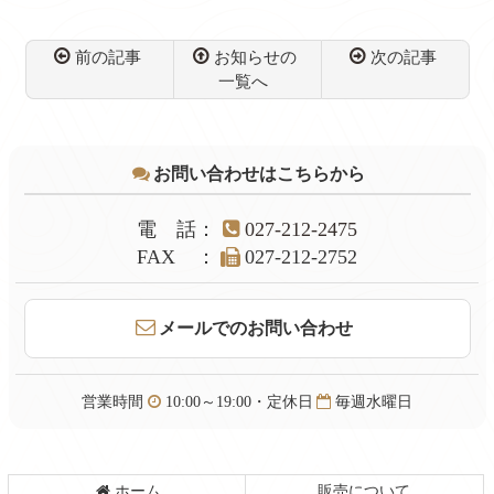
前の記事
お知らせの
次の記事
一覧へ
コ
ペ
ン
ー
テ
ジ
お問い合わせはこちらから
ン
の
ツ
先
本
頭
電話
：
027-212-2475
文
へ
FAX
：
027-212-2752
の
戻
先
る
頭
メールでのお問い合わせ
へ
戻
る
営業時間
10:00～19:00・定休日
毎週水曜日
ホーム
販売について