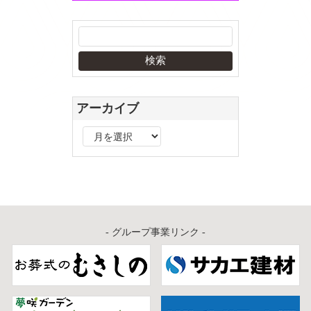
アーカイブ
ア
ー
カ
イ
ブ
- グループ事業リンク -