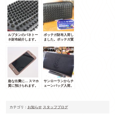
ルブタンのパネトー
ボッテガ財布入荷し
ネ財布紹介します。
ました。ボッテガ質
ルブタン質に預けま
屋にお持ちくださ
せんか？【群馬 前橋
い！【群馬 前橋のか
のかんてい局】
んてい局】
急な出費に… スマホ
サンローランからチ
質に預けられます。
ェーンバッグ入荷。
【群馬 前橋のかんて
サンローラン質に預
い局】
けませんか？【群馬
前橋のかんてい局】
カテゴリ：
お知らせ
スタッフブログ