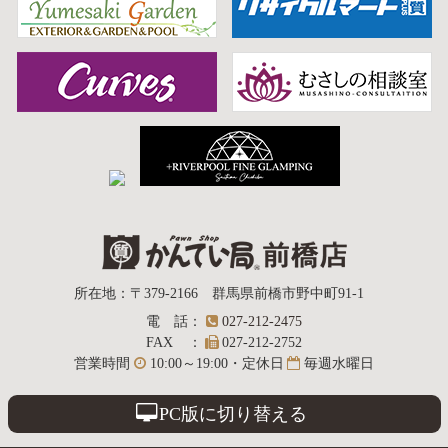
質屋かんてい局
所在地
：
〒379-2166
群馬県前橋市野中町
91-1
電話
：
027-212-2475
前橋店
FAX
：
027-212-2752
営業時間
10:00～19:00・定休日
毎週水曜日
PC版に切り替える