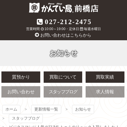
コ
ン
テ
質屋かんてい局
027-212-2475
ン
ツ
営業時間
10:00～19:00・定休日
毎週水曜日
前橋店
本
お問い合わせはこちらから
文
へ
ス
お知らせ
キ
ッ
プ
質預かり
買取について
買取実績
お問い合わせ
スタッフブログ
求人情報
ホーム
更新情報一覧
お知らせ
スタッフブログ