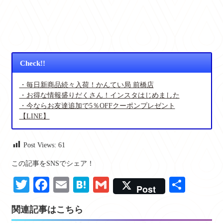
Check!!
・毎日新商品続々入荷！かんてい局 前橋店
・お得な情報盛りだくさん！インスタはじめました
・今ならお友達追加で5％OFFクーポンプレゼント
【LINE】
Post Views:
61
この記事をSNSでシェア！
Twitter
Facebook
Email
Hatena
Gmail
共
Post
有
関連記事はこちら