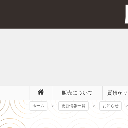
コ
ン
テ
ン
ツ
本
文
へ
ス
キ
ッ
プ
販売について
質預かり
ホーム
更新情報一覧
お知らせ