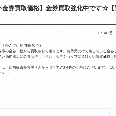
い金券買取価格】金券買取強化中です☆【
2021年2月1
す！かんてい局 前橋店です。
客様の金券一枚から買取させて頂きます。お手元に持て余している金券
てい局前橋店に金券お持ち下さい！金券ショップに負けない買取価格目
へ…当店前橋東警察署さんからお車で約3分程の距離にございます。広い
い♫