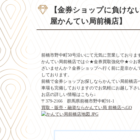
【金券ショップに負けな
屋かんてい局前橋店】
前橋市野中町50号沿いにて元気に営業しておりま
かんてい局前橋店では☆★金券買取強化中★☆お
ざいませんか？金券ショップへ行く前に是非かん
しております。
前橋で金券ショップお探しならかんてい局前橋店
車場も完備しておりますのでお気軽にお越し下さ
お店の詳しい情報はこちら↓
〒379-2166
群馬県前橋市野中町91-1
買取・販売・融資ならかんてい局 前橋店へGO