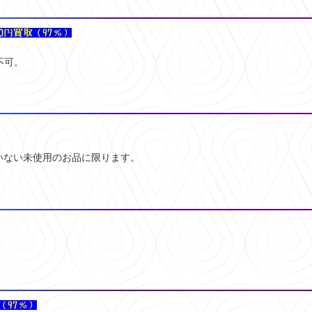
70円買取（97％）
不可。
いていない未使用のお品に限ります。
（97％）