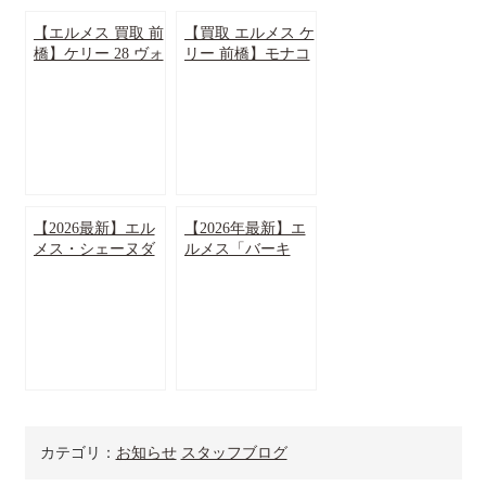
【エルメス 買取 前
【買取 エルメス ケ
橋】ケリー 28 ヴォ
リー 前橋】モナコ
ー・エプソン買取
公妃が愛した逸品
価格大公開！ 買
★販売価格公開
取・販売・融資の
中！【かんてい局
かんてい局前橋店
前橋】
【2026最新】エル
【2026年最新】エ
メス・シェーヌダ
ルメス「バーキ
ンクル値上げ推
ン」の買い方ガイ
移！現定価をサイ
ド｜購入者から聞
ズ別に解説
いた実践方法！！
カテゴリ：
お知らせ
スタッフブログ