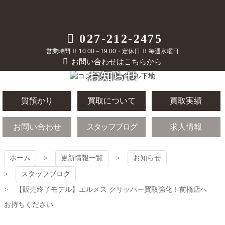
コ
ン
テ
質屋かんてい局
027-212-2475
ン
ツ
営業時間
10:00～19:00・定休日
毎週水曜日
前橋店
本
お問い合わせはこちらから
文
お知らせ
へ
ス
キ
質預かり
買取について
買取実績
ッ
プ
お問い合わせ
スタッフブログ
求人情報
ホーム
更新情報一覧
お知らせ
スタッフブログ
【販売終了モデル】エルメス クリッパー買取強化！前橋店へ
お持ちください