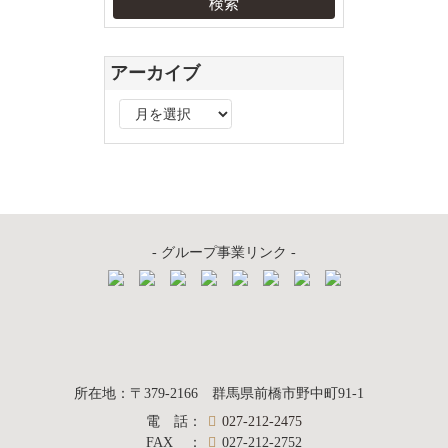
アーカイブ
ア
ー
カ
イ
ブ
- グループ事業リンク -
質屋かんてい局
所在地
：
〒379-2166
群馬県前橋市野中町
91-1
電話
：
027-212-2475
前橋店
FAX
：
027-212-2752