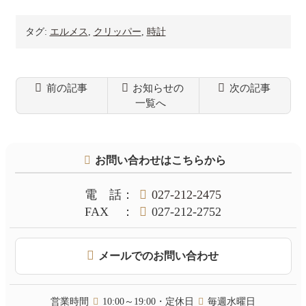
タグ:
エルメス
,
クリッパー
,
時計
前の記事
お知らせの
次の記事
一覧へ
コ
ペ
ン
ー
テ
ジ
お問い合わせはこちらから
ン
の
ツ
先
本
頭
電話
：
027-212-2475
文
へ
FAX
：
027-212-2752
の
戻
先
る
頭
メールでのお問い合わせ
へ
戻
る
営業時間
10:00～19:00・定休日
毎週水曜日