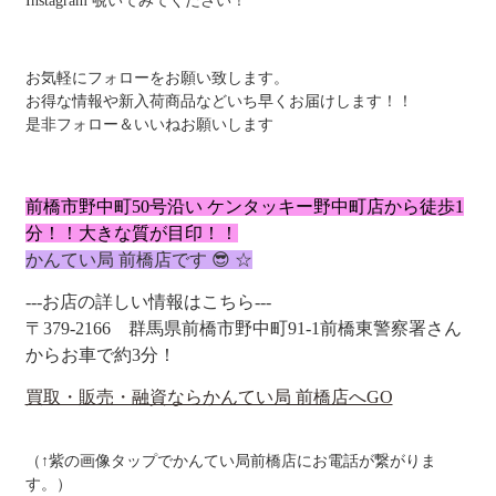
Instagram 覗いてみてください！
お気軽にフォローをお願い致します。
お得な情報や新入荷商品などいち早くお届けします！！
是非フォロー＆いいねお願いします
前橋市野中町50号沿い ケンタッキー野中町店から徒歩1
分！！大きな質
が目印！！
かんてい局 前橋店です 😎 ☆
---お店の詳しい情報はこちら---
〒379-2166
群馬県前橋市野中町91-1
前橋東警察署さん
からお車で約3分！
買取・販売・融資ならかんてい局 前橋店へGO
（↑紫の画像タップでかんてい局前橋店にお電話が繋がりま
す。）