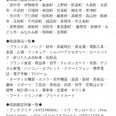
・安中市・伊勢崎市・板倉町・上野村・邑楽町・大泉町・太田
市・片品村・川場村・神流町・甘楽町・桐生市・草津町
・渋川市・下仁田町・昭和村・榛東村・高崎市・高山村・館林
市・玉村町・千代田町・嬬恋村・富岡市・中之条町
・長野原町・南牧村・沼田市・東吾妻町・ 藤岡市・前橋市・み
どり市・みなかみ町・明和町・吉岡町
◆取扱商品一覧◆
・ブランド品・バッグ・財布・高級時計・貴金属・電動工具・
楽器・お酒・フィギュア・シルバーアクセサリー・ロードバイ
ク・折りたたみ自転車・化粧品
・ブランド食器・商品券・切手・テレホンカード・衣類・デジ
タル家電・パソコン・タブレット・スマートフォン・携帯電
話・電子手帳・TVゲーム
・オーディオ機器・カメラ・光学機器・楽器・器材・美術品・
趣味・スポーツ・工芸品・美術品・武具・切手・官製はがき・
貨幣・時計用ベルト・乗車券・交通券・ギフト券
・フード・ドリンク券・プリペイドカード
◆高額鑑定対象一覧◆
・アンテプリマ（ANTEPRIMA）・イヴ・サンローラン（Yves
Saint Laurent）・ヴァンクリーフ＆アーペル（VAN CLEEF &