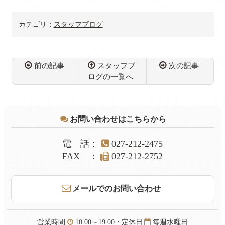
カテゴリ：
スタッフブログ
前の記事
スタッフブ
次の記事
ログの一覧へ
コ
ペ
ン
ー
テ
ジ
お問い合わせはこちらから
ン
の
ツ
先
本
頭
電話
：
027-212-2475
文
へ
FAX
：
027-212-2752
の
戻
先
る
頭
メールでのお問い合わせ
へ
戻
る
営業時間
10:00～19:00・定休日
毎週水曜日