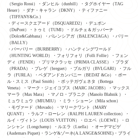
（Sergio Rossi）・ダンヒル（dunhill）・タグホイヤー（TAG
Heuer）・ダナ・キャラン（DKNY）・ティファニー
（TIFFANY&Co.）
・ディースクエアード（DSQUARED2）・デュポン
（DuPont）・トゥミ（TUMI）・ドルチェ＆ガッバーナ
（Dolce&Gabbana）・バレンシアガ（BALENCIAGA）・バリー
（BALLY）
・バーバリー（BURBERRY）・ハンティングワールド
（HUNTING WORLD）・フォリフォリ（Folli Follie）・フェン
ディ（FENDI）・プリマクラッセ（PRIMA CLASSE）・プラダ
（PRADA）・ブレゲ（breguet）・ブルガリ（BVLGARI）・フル
ラ（FURLA）・ベダアンドカンパニー（BEDAT &Co）・ポー
ル・スミス（Paul Smith）・ボッテガヴェネタ（Bottega
Veneta）・マーク・ジェイコブス（MARC JACOBS）・マックス
マーラ（Max Mara）・マノロ・ブラニク（Manolo Blahnik ）・
ミュウミュウ（MIUMIU）・ミラ・ショーン（Mila schon）
・モヴァード（Movado）・マリークワント（MARY
QUANT）・ラルフ・ローレン（RALPH LAUREN collection）・
ルイ・ヴィトン（LOUIS VUITTON）・ロエベ（LOEWE）・ロ
ンシャン（Longchamp）・ルエラ（Luella）・オーデマピゲ
(Audemars Piquet)・ランゲ&ゾーネ(A.LANGE&SOHNE)・ブライ