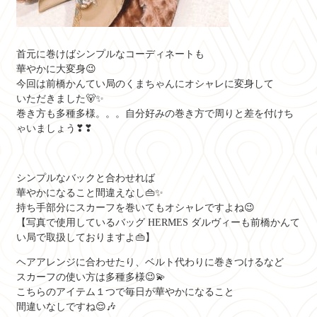
首元に巻けばシンプルなコーディネートも
華やかに大変身😉
今回は前橋かんてい局のくまちゃんにオシャレに変身して
いただきました🐻✨
巻き方も多種多様。。。自分好みの巻き方で周りと差を付けち
ゃいましょう❣❣
シンプルなバックと合わせれば
華やかになること間違えなし👜✨
持ち手部分にスカーフを巻いてもオシャレですよね😉
【写真で使用しているバッグ HERMES ダルヴィーも前橋かんて
い局で取扱しておりますよ👜】
ヘアアレンジに合わせたり、ベルト代わりに巻きつけるなど
スカーフの使い方は多種多様😉💫
こちらのアイテム１つで毎日が華やかになること
間違いなしですね😌🎶