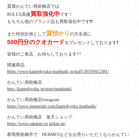
質屋かんてい局前橋店では
買取強化中
ROLEX高価
です！
もちろん他のブランド品も買取強化中です❗❗
質預かり
また特別企画として
の方全員に
500円分のクオカード
をプレゼントしております❗
皆様のご来店、お待ちしております!!!
関連商品
https://www.kanteikyoku-maebashi.jp/staff/2019/04/2381/
かんてい局前橋店
http://kanteikyoku.jp/store/maebashi/
かんてい局前橋店Instagram
https://www.instagram.com/kanteikyoku.maebashi/
かんてい局前橋店 楽天ショップ
https://www.rakuten.co.jp/knt-m/
群馬県前橋市で HERMESなどをお売りいただくならかんてい