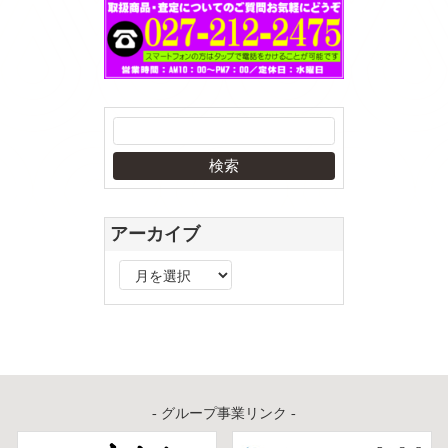
アーカイブ
ア
ー
カ
イ
ブ
- グループ事業リンク -