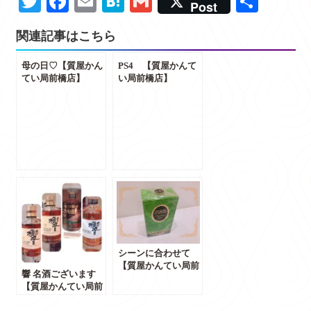
Twitter
Facebook
Email
Hatena
Gmail
共
Post
有
関連記事はこちら
母の日♡【質屋かん
PS4 【質屋かんて
てい局前橋店】
い局前橋店】
シーンに合わせて
【質屋かんてい局前
響 名酒ございます
橋店】
【質屋かんてい局前
橋店】