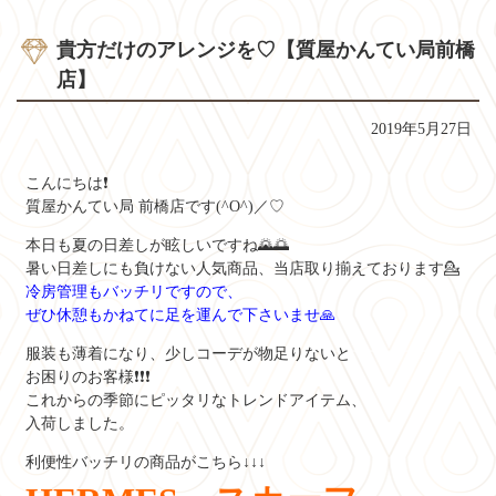
貴方だけのアレンジを♡【質屋かんてい局前橋
店】
2019年5月27日
こんにちは❗
質屋かんてい局 前橋店です(^O^)／♡
本日も夏の日差しが眩しいですね🌄🌅
暑い日差しにも負けない人気商品、当店取り揃えております💁
冷房管理もバッチリですので、
ぜひ休憩もかねてに足を運んで下さいませ🙏
服装も薄着になり、少しコーデが物足りないと
お困りのお客様❗❗❗
これからの季節にピッタリなトレンドアイテム、
入荷しました。
利便性バッチリの商品がこちら↓↓↓