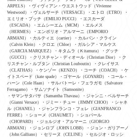
ARPELS）・ヴィヴィアン・ウエストウッド（Vivienne
Westwood）・ヴェルサーチ（VERSACE）・エトロ（ETRO）・
エミリオ・プッチ（EMILIO PUCCI）・エスカーダ
（ESCADA）・エムシーエム（MCM）・エルメス
（HERMES）・エンポリオ・アルマーニ（EMPORIO
ARMANI）・カルティエ（cartier）・カルバン・クライン
（Calvin Klein）・クロエ（Chloe）・ガルシア・マルケス
（GARCIA MARQUEZ）・キタムラ（Ｋitamura）・グッチ
（GUCCI）・クリスチャン・ディオール（Christian Dior）・ク
リスチャン・ルブタン（Christian Louboutin）・クレイサス
（CLATHAS）・ケンゾー（KENZO）・コーチ（COACH）・ケ
イトスペード（kate spade）・ゴヤール（GOYARD）・コール・
ハーン（Cole Haan）・サルバトーレ・フェラガモ（Salvatore
Ferragamo）・サムソナイト（Samsonite）
・サマンサタバサ（Samantha Thavasa）・ジャンニ・ベルサーチ
（Gianni Versace）・ジミー・チュー（JIMMY CHOO）・シャネ
ル（CHANEL）・ジャンフランコ・フェレ（GIANFRANCO
FERRE）・ショーメ（CHAUMET）・ショパール
（CHOPARD）・ジョルジオ・アルマーニ（GIORGIO
ARMANI）・ジョンロブ（JOHN LOBB）・ジョン・ガリアーノ
（John Galliano）・セリーヌ（CELINE）・セルジオ・ロッシ