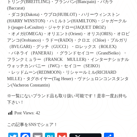
トリング(BREITLING)・ブランバン(Blancpain)・バカラ
(Baccarat)
・ダコタ(Dakota)・ウブロ(HUBLOT)・ハリーウィンストン
(HARRY WINSTON)・ハミルトン(HAMILTON)・ジャガークル
ト(jeager-LeCoultre)・ジャケドロー(JAQUET DROZ)
・オメガ(OMEGA)・オリエント(Orient)・オリス(ORIS)・オロビ
アンコ(Orobianco)・ラドー(RADO)・クロエ（Chloe)・ブルガリ
（BVLGARI)・グッチ（GUCCI）・ロレックス（ROLEX)
・パネライ（PANERAI）・グランドセイコー（GrandSeiko）・
フランクミュラー（FRANCK MULLER)・インターナショナル
ウォッチカンパニー（IWC)・セイコー（SEIKO）
・レッドムーン(REDMOON)・リシャールミル(RICHARD
MILLE)・タグホイヤー(Tag Heuer)・ヴァシュロンコンスタンタ
ン(Vacheron Constantin)
※一覧にないブランド品も取り扱い可能です！是非一度お持ち
下さい！
Post Views:
42
この記事をSNSでシェア！