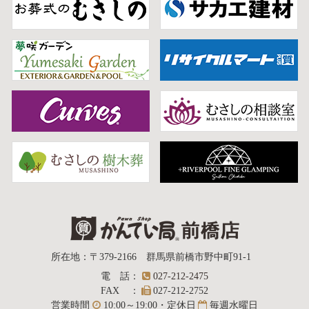
質屋かんてい局
所在地
：
〒379-2166
群馬県前橋市野中町
91-1
電話
：
027-212-2475
前橋店
FAX
：
027-212-2752
営業時間
10:00～19:00・定休日
毎週水曜日