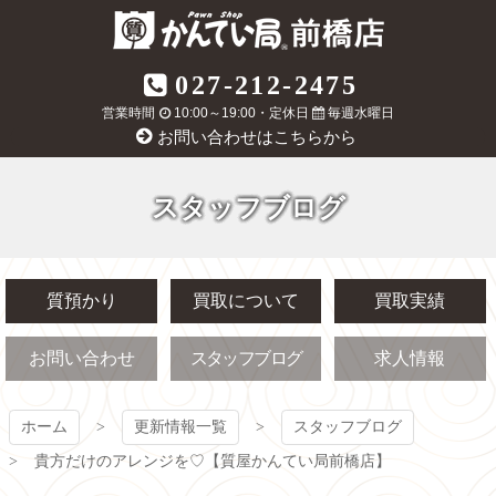
コ
ン
テ
質屋かんてい局
027-212-2475
ン
ツ
営業時間
10:00～19:00・定休日
毎週水曜日
前橋店
本
お問い合わせはこちらから
文
へ
ス
スタッフブログ
キ
ッ
プ
質預かり
買取について
買取実績
お問い合わせ
スタッフブログ
求人情報
ホーム
更新情報一覧
スタッフブログ
貴方だけのアレンジを♡【質屋かんてい局前橋店】