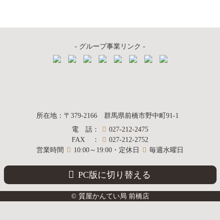
イ
ブ
- グループ事業リンク -
質屋かんてい局
所在地
：
〒379-2166
群馬県前橋市野中町
91-1
電話
：
027-212-2475
前橋店
FAX
：
027-212-2752
営業時間
10:00～19:00・定休日
毎週水曜日
PC版に切り替える
© 質屋かんてい局 前橋店