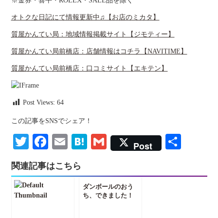
※金券・喜平・ROLEX・SALE品を除く
オトクな日記にて情報更新中♫【お店のミカタ】
質屋かんてい局：地域情報掲載サイト【ジモティー】
質屋かんてい局前橋店：店舗情報はコチラ【NAVITIME】
質屋かんてい局前橋店：口コミサイト【エキテン】
Post Views:
64
この記事をSNSでシェア！
Twitter
Facebook
Email
Hatena
Gmail
共
Post
有
関連記事はこちら
ダンボールのおう
ち、できました！