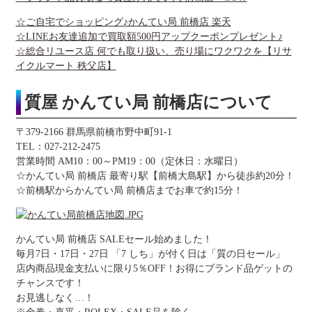
☆ご自宅でショッピング♪かんてい局 前橋店 楽天
☆LINEお友達追加で買取額500円アップクーポンプレゼント♪
☆総合リユース店 何でも取り扱い、売り場にワクワクを【リサ
イクルマート 秩父店】
質屋 かんてい局 前橋店について
〒379-2166 群馬県前橋市野中町91-1
TEL：027-212-2475
営業時間 AM10：00～PM19：00（定休日：水曜日）
☆かんてい局 前橋店 最寄り駅【前橋大島駅】から徒歩約20分！
☆前橋駅からかんてい局 前橋店までお車で約15分！
かんてい局 前橋店 SALEセール始めました！
毎月7日・17日・27日 「7 しち」が付く日は「質の日セール」
店内商品現金支払いに限り5％OFF！お得にブランド品ゲットの
チャンスです！
お見逃しなく…！