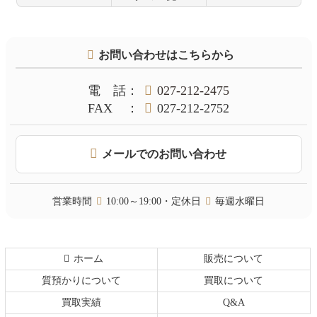
コ
ペ
ン
ー
テ
ジ
お問い合わせはこちらから
ン
の
ツ
先
本
頭
電話
：
027-212-2475
文
へ
FAX
：
027-212-2752
の
戻
先
る
頭
メールでのお問い合わせ
へ
戻
る
営業時間
10:00～19:00・定休日
毎週水曜日
ホーム
販売について
質預かりについて
買取について
買取実績
Q&A