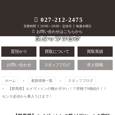
コ
ン
テ
質屋かんてい局
027-212-2475
ン
ツ
営業時間
10:00～19:00・定休日
毎週水曜日
前橋店
本
お問い合わせはこちらから
文
スタッフブログ
へ
ス
キ
質預かり
買取について
買取実績
ッ
プ
お問い合わせ
スタッフブログ
求人情報
ホーム
更新情報一覧
スタッフブログ
【群馬県】ルイヴィトンの靴がダサい！？実物で9個紹介！！
センス必須から番人うけまで！