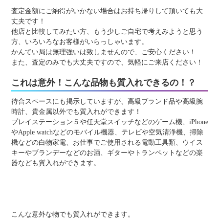
査定金額にご納得がいかない場合はお持ち帰りして頂いても大
丈夫です！
他店と比較してみたい方、もう少しご自宅で考えみようと思う
方、いろいろなお客様がいらっしゃいます。
かんてい局は無理強いは致しませんので、ご安心ください！
また、査定のみでも大丈夫ですので、気軽にご来店ください！
これは意外！こんな品物も質入れできるの！？
待合スペースにも掲示していますが、高級ブランド品や高級腕
時計、貴金属以外でも質入れができます！
プレイステーション５や任天堂スイッチなどのゲーム機、iPhone
やApple watchなどのモバイル機器、テレビや空気清浄機、掃除
機などの白物家電、お仕事でご使用される電動工具類、ウイス
キーやブランデーなどのお酒、ギターやトランペットなどの楽
器なども質入れができます。
こんな意外な物でも質入れができます。