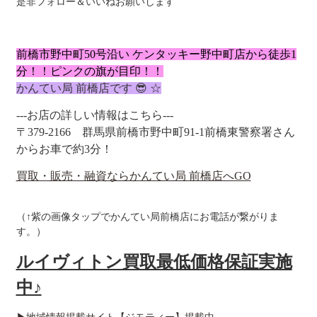
是非フォロー＆いいねお願いします
前橋市野中町50号沿い ケンタッキー野中町店から徒歩1
分！！ピンクの
旗が目印！！
かんてい局 前橋店です 😎 ☆
---お店の詳しい情報はこちら---
〒379-2166
群馬県前橋市野中町91-1
前橋東警察署さん
からお車で約3分！
買取・販売・融資ならかんてい局 前橋店へGO
（↑紫の画像タップでかんてい局前橋店にお電話が繋がりま
す。）
ルイヴィトン買取最低価格保証実施
中♪