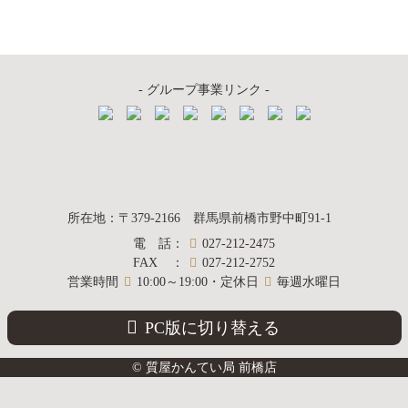
イ
ブ
- グループ事業リンク -
質屋かんてい局
所在地
：
〒379-2166
群馬県前橋市野中町
91-1
電話
：
027-212-2475
前橋店
FAX
：
027-212-2752
営業時間
10:00～19:00・定休日
毎週水曜日
PC版に切り替える
© 質屋かんてい局 前橋店