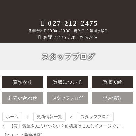
コ
ン
テ
質屋かんてい局
027-212-2475
ン
ツ
営業時間
10:00～19:00・定休日
毎週水曜日
前橋店
本
お問い合わせはこちらから
文
へ
ス
スタッフブログ
キ
ッ
プ
質預かり
買取について
買取実績
お問い合わせ
スタッフブログ
求人情報
ホーム
更新情報一覧
スタッフブログ
【質】質屋さん入りづらい？前橋店はこんなイメージです！
【かんてい局前橋店】