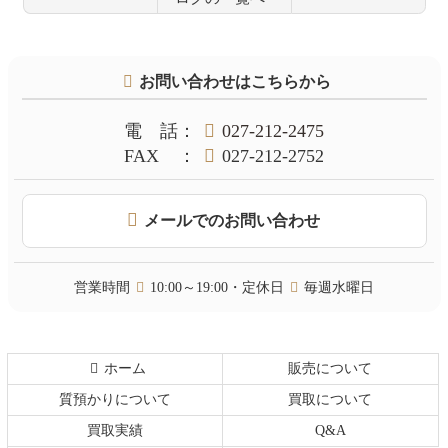
コ
ペ
ン
ー
テ
ジ
お問い合わせはこちらから
ン
の
ツ
先
本
頭
電話
：
027-212-2475
文
へ
FAX
：
027-212-2752
の
戻
先
る
頭
メールでのお問い合わせ
へ
戻
る
営業時間
10:00～19:00・定休日
毎週水曜日
ホーム
販売について
質預かりについて
買取について
買取実績
Q&A