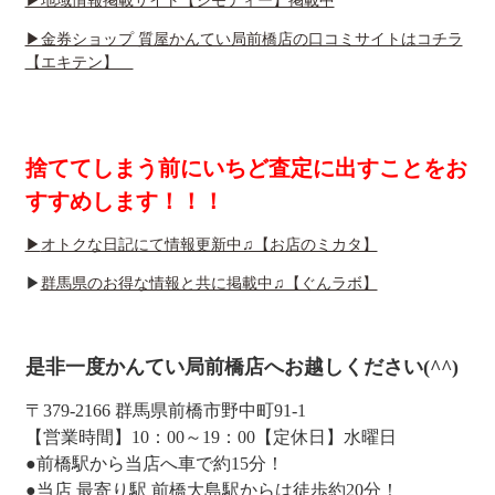
▶地域情報掲載サイト【ジモティー】掲載中
▶金券ショップ 質屋かんてい局前橋店の口コミサイトはコチラ
【エキテン】
捨ててしまう前にいちど査定に出すことをお
すすめします！！！
▶
オトクな日記にて情報更新中♫【お店のミカタ】
▶
群馬県のお得な情報と共に掲載中♫【ぐんラボ】
是非一度かんてい局前橋店へお越しください(^^)
〒379-2166 群馬県前橋市野中町91-1
【営業時間】10：00～19：00【定休日】水曜日
●前橋駅から当店へ車で約15分！
●当店 最寄り駅 前橋大島駅からは徒歩約20分！