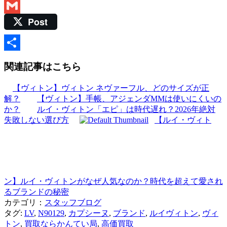
Hatena
Post
Gmail
共
関連記事はこちら
有
【ヴィトン】ヴィトン ネヴァーフル、どのサイズが正
解？
【ヴィトン】手帳、アジェンダMMは使いにくいの
か？
ルイ・ヴィトン「エピ」は時代遅れ？2026年絶対
失敗しない選び方
【ルイ・ヴィト
ン】ルイ・ヴィトンがなぜ人気なのか？時代を超えて愛され
るブランドの秘密
カテゴリ：
スタッフブログ
タグ:
LV
,
N90129
,
カプシーヌ
,
ブランド
,
ルイヴィトン
,
ヴィ
トン
,
買取ならかんてい局
,
高価買取