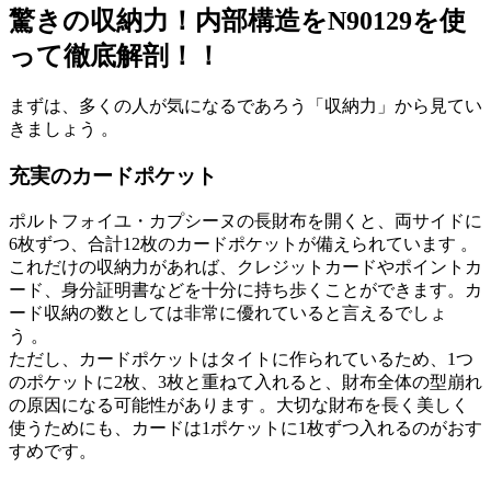
驚きの収納力！内部構造を
N90129を使
って
徹底解剖！！
まずは、多くの人が気になるであろう「収納力」から見てい
きましょう
。
充実のカードポケット
ポルトフォイユ・カプシーヌの長財布を開くと、両サイドに
6枚ずつ、合計12枚のカードポケットが備えられています
。
これだけの収納力があれば、クレジットカードやポイントカ
ード、身分証明書などを十分に持ち歩くことができます。カ
ード収納の数としては非常に優れていると言えるでしょ
う
。
ただし、カードポケットはタイトに作られているため、1つ
のポケットに2枚、3枚と重ねて入れると、財布全体の型崩れ
の原因になる可能性があります
。大切な財布を長く美しく
使うためにも、カードは1ポケットに1枚ずつ入れるのがおす
すめです。