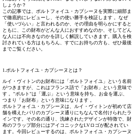
しょうか？
この記事では、ポルトフォイユ・カプシーヌを実際に細部ま
で徹底的にレビューし、その使い勝手を検証します
。なぜ
「使いづらい」と言われるのか、その理由を明らかにすると
ともに、この財布がどんな人におすすめなのか、そしてどん
な人には不向きなのかを詳しく解説していきます。購入を検
討されている方はもちろん、すでにお持ちの方も、ぜひ最後
までご覧ください。
1.ポルトフォイユ・カプシーヌとは？
ルイ・ヴィトンのお財布には「ポルトフォイユ」という名前
がつきますが、これはフランス語で「お財布」という意味で
す
。"ポルト"は「運ぶ」という意味を持ち、お金を運ぶ、
つまり「お財布」という意味になります
。
ポルトフォイユ・カプシーヌは、ルイ・ヴィトンが初めて店
舗を構えたパリのカプシーヌ通りにちなんで名付けられたラ
インです。その名の通り、洗練されたデザインが特徴で、財
布のフラップ部分にはアイコニックなLVロゴが配されてい
ます。今回レビューするのは、ポルトフォイユ・カプシーヌ