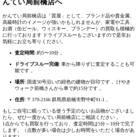
んてい局前橋店へ
かんてい局前橋店は「質屋」として、ブランド品や貴金属、
高級時計のイメージが強いかもしれませんが、家電や工具、
お酒（缶ビール、ウィスキー、ブランデー）の買取も積極的
に行っております
ドライブスルーもございますので是非お
気軽にお立ち寄りください。
査定時間
: 約5〜10分
。
ドライブスルー完備
: 車から降りずに査定することも可
能です
。
場所
: 国道50号沿いの紺色の建物が目印です
。けやき
ウォーク前橋さんから車で約15分です
。
住所
: 〒379-2166 群馬県前橋市野中町91-1
。
もしご自宅に眠っている使う予定のないお品物がございまし
たら、ぜひ一度かんてい局前橋店にご相談ください
。
1点からでも買取を行っており、査定時間は5分～10分で完了
します。（点数が多い場合は少しお時間をいただく場合があ
ります）