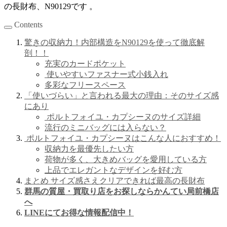
の長財布、N90129です
。
Contents
驚きの収納力！内部構造を
N90129を使って
徹底解
剖！！
充実のカードポケット
使いやすいファスナー式小銭入れ
多彩なフリースペース
「使いづらい」と言われる最大の理由：そのサイズ感
にあり
ポルトフォイユ・カプシーヌのサイズ詳細
流行のミニバッグには入らない？
ポルトフォイユ・カプシーヌはこんな人におすすめ！
収納力を最優先したい方
荷物が多く、大きめバッグを愛用している方
上品でエレガントなデザインを好む方
まとめ サイズ感さえクリアできれば最高の長財布
群馬の質屋・買取り店をお探しならかんてい局前橋店
へ
LINEにてお得な情報配信中！