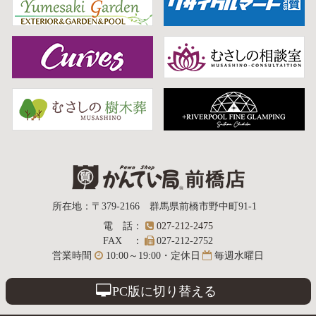
質屋かんてい局
所在地
：
〒379-2166
群馬県前橋市野中町
91-1
電話
：
027-212-2475
前橋店
FAX
：
027-212-2752
営業時間
10:00～19:00・定休日
毎週水曜日
PC版に切り替える