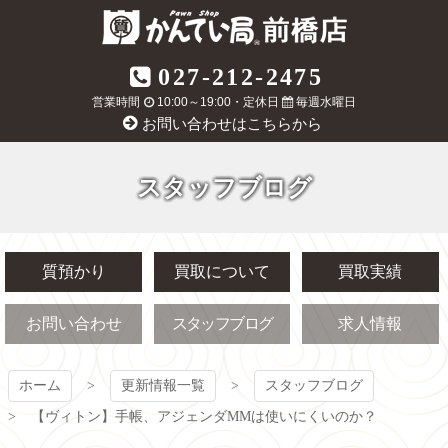
コ
ン
テ
質屋かんてい局
027-212-2475
ン
ツ
営業時間
10:00～19:00・定休日
毎週水曜日
前橋店
本
お問い合わせはこちらから
文
へ
ス
スタッフブログ
キ
ッ
プ
質預かり
買取について
買取実績
お問い合わせ
スタッフブログ
求人情報
ホーム
更新情報一覧
スタッフブログ
【ヴィトン】手帳、アジェンダMMは使いにくいのか？