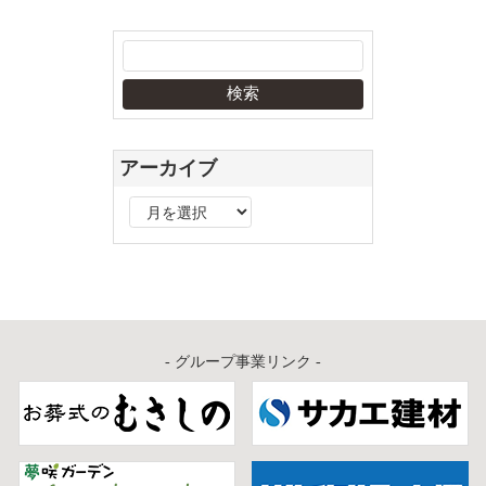
アーカイブ
ア
ー
カ
イ
ブ
- グループ事業リンク -