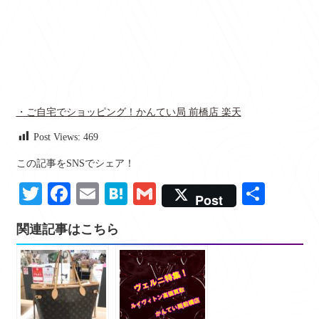
・ご自宅でショッピング！かんてい局 前橋店 楽天
Post Views:
469
この記事をSNSでシェア！
Twitter
Facebook
Email
Hatena
Gmail
共
Post
有
関連記事はこちら