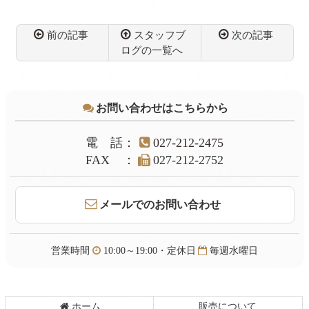
前の記事
スタッフブ
次の記事
ログの一覧へ
コ
ペ
ン
ー
テ
ジ
お問い合わせはこちらから
ン
の
ツ
先
本
頭
電話
：
027-212-2475
文
へ
FAX
：
027-212-2752
の
戻
先
る
頭
メールでのお問い合わせ
へ
戻
る
営業時間
10:00～19:00・定休日
毎週水曜日
ホーム
販売について