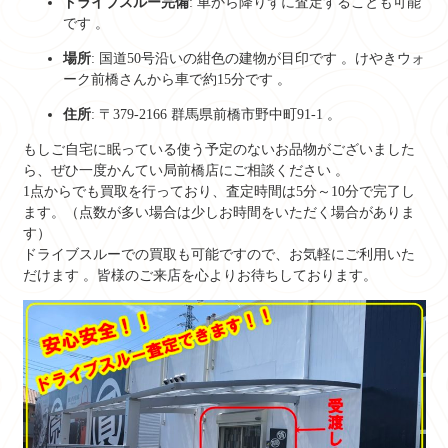
ドライブスルー完備
: 車から降りずに査定することも可能
です
。
場所
: 国道50号沿いの紺色の建物が目印です
。けやきウォ
ーク前橋さんから車で約15分です
。
住所
: 〒379-2166 群馬県前橋市野中町91-1
。
もしご自宅に眠っている使う予定のないお品物がございました
ら、ぜひ一度かんてい局前橋店にご相談ください
。
1点からでも買取を行っており、査定時間は5分～10分で完了し
ます。（点数が多い場合は少しお時間をいただく場合がありま
す）
ドライブスルーでの買取も可能ですので、お気軽にご利用いた
だけます
。皆様のご来店を心よりお待ちしております。