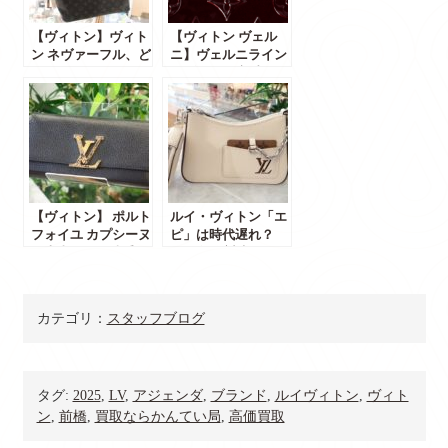
【ヴィトン】ヴィト
【ヴィトン ヴェル
ン ネヴァーフル、ど
ニ】ヴェルニライン
のサイズが正解？
はダサい？廃番？ ヴ
ェルニラインの今
は？
【ヴィトン】 ポルト
ルイ・ヴィトン「エ
フォイユ カプシーヌ
ピ」は時代遅れ？
は本当に使い勝手が
2026年絶対失敗しな
悪いのか？
い選び方
カテゴリ：
スタッフブログ
タグ:
2025
,
LV
,
アジェンダ
,
ブランド
,
ルイヴィトン
,
ヴィト
ン
,
前橋
,
買取ならかんてい局
,
高価買取