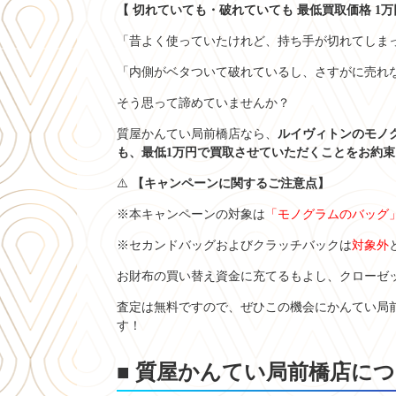
【 切れていても・破れていても 最低買取価格 1万
「昔よく使っていたけれど、持ち手が切れてしま
「内側がベタついて破れているし、さすがに売れ
そう思って諦めていませんか？
質屋かんてい局前橋店なら、
ルイヴィトンのモノ
も、最低1万円で買取させていただくことをお約
⚠️
【キャンペーンに関するご注意点】
※本キャンペーンの対象は
「モノグラムのバッグ
※セカンドバッグおよびクラッチバックは
対象外
お財布の買い替え資金に充てるもよし、クローゼ
査定は無料ですので、ぜひこの機会にかんてい局
す！
■ 質屋かんてい局前橋店に