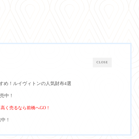
CLOSE
すすめ！ルイヴィトンの人気財布4選
売中！
高く売るなら前橋へGO！
信中！