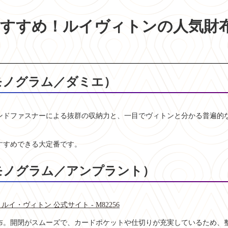
おすすめ！ルイヴィトンの人気財
（モノグラム／ダミエ）
ンドファスナーによる抜群の収納力と、一目でヴィトンと分かる普遍的
すすめできる大定番です。
（モノグラム／アンプラント）
・ヴィトン 公式サイト - M82256
布。開閉がスムーズで、カードポケットや仕切りが充実しているため、