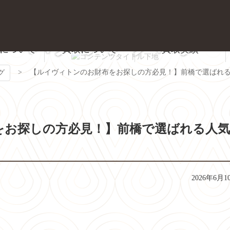
スタッフブログ
について
買取について
買取実績
質屋かんてい局 前橋店
【ルイヴィトンのお財布をお探しの方必見！】前橋で選ばれ
グ
をお探しの方必見！】前橋で選ばれる人
2026年6月1