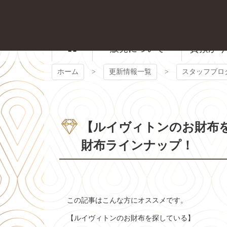
コ
ン
テ
ン
ツ
販売について
質預かり
本
文
ホーム
更新情報一覧
スタッフブロ
へ
ス
キ
ッ
プ
【ルイヴィトンのお財布
財布ラインナップ！
この記事はこんな方にオススメです。
【ルイヴィトンのお財布を探している】