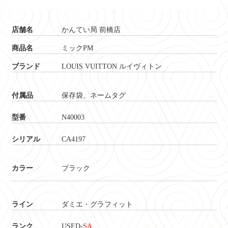
店舗名
かんてい局 前橋店
商品名
ミックPM
ブランド
LOUIS VUITTON ルイヴィトン
付属品
保存袋、ネームタグ
型番
N40003
シリアル
CA4197
カラー
ブラック
ライン
ダミエ・グラフィット
ランク
USED-
SA