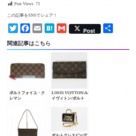
Post Views:
73
この記事をSNSでシェア！
Twitter
Facebook
Email
Hatena
Gmail
共
Post
有
関連記事はこちら
ポルトフォイユ・ク
LOUIS VUITTON/ル
レマン
イヴィトン/ポルト
ス/M60534/LOUIS
フォイユ・エミリー
VUITTON/ ルイヴィ
二つ折り長財
トン/ダミエキャン
布/M60697/レディー
バス/長財布/買取/販
ス/買取/販売/買取実
売/買取実績/質/群
績/質/群馬・前橋/前
馬・前橋/前橋のお
橋のお客様よりお買
ポルトクレスピーデ