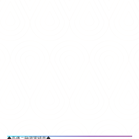
◆高価ご融資実績市◆