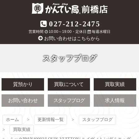
コ
ン
テ
質屋かんてい局
027-212-2475
ン
ツ
営業時間
10:00～19:00・定休日
毎週水曜日
前橋店
本
お問い合わせはこちらから
文
へ
ス
スタッフブログ
キ
ッ
プ
質預かり
買取について
買取実績
お問い合わせ
スタッフブログ
求人情報
ホーム
更新情報一覧
スタッフブログ
買取実績