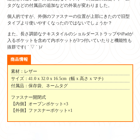
タグなどの付属品の追加などの外装が変わりました。
個人的ですが、外側のファスナーの位置が上部にきたので旧型
タイプより使いやすくなったのではないでしょうか？
また、長さ調節なテキスタイルのショルダーストラップやiPadが
入るポケットを含めて内ポケットが3つ付いていたりと機能性も
抜群です( ´ ▽ ` )ﾉ
商品情報
素材：レザー
サイズ：4
1.0 x 32.0 x 16.5cm (幅 x 高さ x マチ)
付属品：保存袋、ネームタグ
ファスナー開閉式
【内側】オープンポケット×3
【外側】ファスナーポケット×1