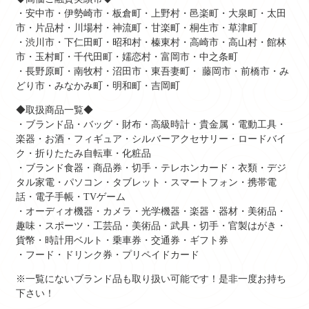
・安中市・伊勢崎市・板倉町・上野村・邑楽町・大泉町・太田
市・片品村・川場村・神流町・甘楽町・桐生市・草津町
・渋川市・下仁田町・昭和村・榛東村・高崎市・高山村・館林
市・玉村町・千代田町・嬬恋村・富岡市・中之条町
・長野原町・南牧村・沼田市・東吾妻町・ 藤岡市・前橋市・み
どり市・みなかみ町・明和町・吉岡町
◆取扱商品一覧◆
・ブランド品・バッグ・財布・高級時計・貴金属・電動工具・
楽器・お酒・フィギュア・シルバーアクセサリー・ロードバイ
ク・折りたたみ自転車・化粧品
・ブランド食器・商品券・切手・テレホンカード・衣類・デジ
タル家電・パソコン・タブレット・スマートフォン・携帯電
話・電子手帳・TVゲーム
・オーディオ機器・カメラ・光学機器・楽器・器材・美術品・
趣味・スポーツ・工芸品・美術品・武具・切手・官製はがき・
貨幣・時計用ベルト・乗車券・交通券・ギフト券
・フード・ドリンク券・プリペイドカード
※一覧にないブランド品も取り扱い可能です！是非一度お持ち
下さい！