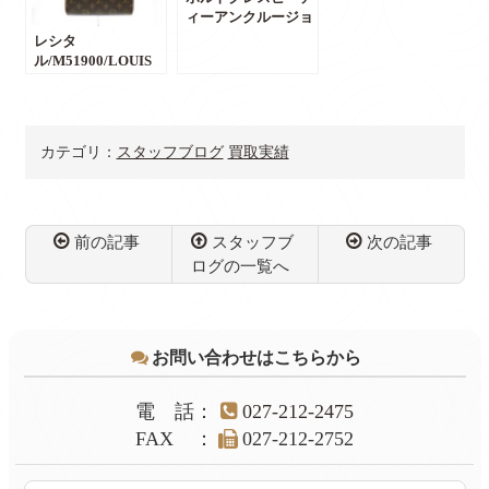
客様よりお買取りし
取りしました/【か
ィーアンクルージョ
ました【かんてい局
んてい局前橋店】
ン/バッグチャー
前橋店】
レシタ
ム/LOUIS
ル/M51900/LOUIS
VUITTON/アクセサ
VUITTON/ ルイヴィ
リー/M65319/ノワー
トン/モノグラム/ブ
ル/ゴールド/買取/販
ラウン系/ハンドバ
売/買取実績/質/群
ッグ/コンパクト/レ
カテゴリ：
スタッフブログ
買取実績
馬・前橋/前橋のお
ディース/買取/販売/
客様よりお買取りし
買取実績/質/群馬・
ました/【かんてい
前橋/前橋のお客様
局前橋店】
よりお買取りしまし
た/【かんてい局前
前の記事
スタッフブ
次の記事
橋店】
ログの一覧へ
コ
ペ
ン
ー
テ
ジ
お問い合わせはこちらから
ン
の
ツ
先
本
頭
電話
：
027-212-2475
文
へ
FAX
：
027-212-2752
の
戻
先
る