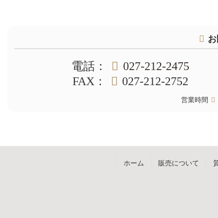
コ
ペ
ン
ー
テ
ジ
お
ン
の
ツ
先
電話
：
027-212-2475
本
頭
文
へ
FAX
：
027-212-2752
の
戻
先
る
営業時間
頭
へ
戻
る
ホーム
販売について