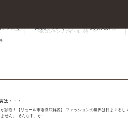
モーターサイクル
について
買取について
買取実績
質屋かんてい局 前橋店
ル
実は・・・
が診断！【リセール市場徹底解説】 ファッションの世界は目まぐるし
ません。 そんな中、か…