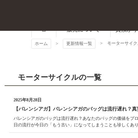
コ
ン
テ
ン
ツ
販売について
質預かり
本
文
モーターサイク
ホーム
更新情報一覧
へ
ス
キ
ッ
プ
モーターサイクルの一覧
2025年8月28日
【バレンシアガ】バレンシアガのバッグは流行遅れ？真
バレンシアガのバッグは流行遅れ？あなたのバッグの価値をプロ
日の流行が今日の「もう古い」になってしまうことも珍しくあり