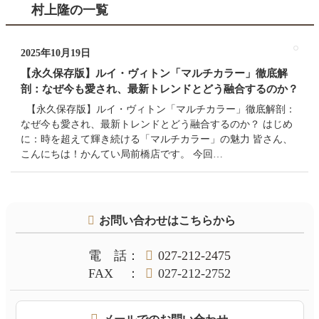
村上隆の一覧
2025年10月19日
【永久保存版】ルイ・ヴィトン「マルチカラー」徹底解
剖：なぜ今も愛され、最新トレンドとどう融合するのか？
【永久保存版】ルイ・ヴィトン「マルチカラー」徹底解剖：
なぜ今も愛され、最新トレンドとどう融合するのか？ はじめ
に：時を超えて輝き続ける「マルチカラー」の魅力 皆さん、
こんにちは！かんてい局前橋店です。 今回…
コ
ペ
お問い合わせはこちらから
ン
ー
テ
ジ
ン
の
電話
：
027-212-2475
ツ
先
FAX
：
027-212-2752
本
頭
文
へ
の
戻