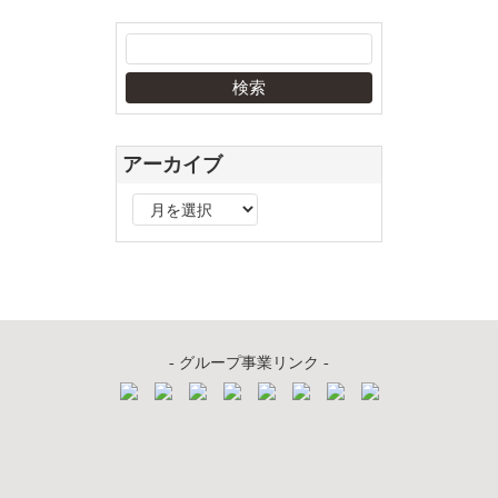
アーカイブ
ア
ー
カ
イ
ブ
- グループ事業リンク -