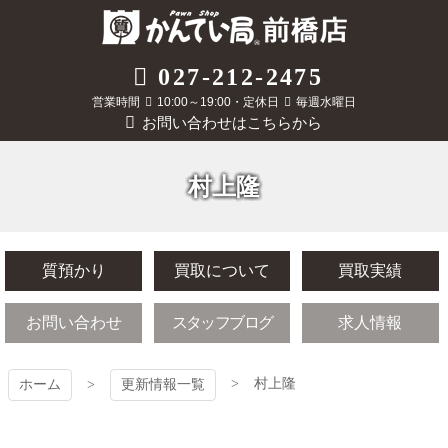
コ
ン
テ
質屋かんてい局
027-212-2475
ン
ツ
営業時間
10:00～19:00・定休日
毎週水曜日
前橋店
本
お問い合わせはこちらから
文
へ
ス
村上隆
キ
ッ
プ
質預かり
買取について
買取実績
お問い合わせ
スタッフブログ
求人情報
村上隆
ホーム
更新情報一覧