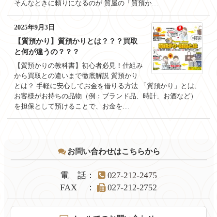
そんなときに頼りになるのが 質屋の「質預か…
2025年9月3日
【質預かり】質預かりとは？？？買取
と何が違うの？？？
【質預かりの教科書】初心者必見！仕組み
から買取との違いまで徹底解説 質預かり
とは？ 手軽に安心してお金を借りる方法 「質預かり」とは、
お客様がお持ちの品物（例：ブランド品、時計、お酒など）
を担保として預けることで、お金を…
コ
ペ
お問い合わせはこちらから
ン
ー
テ
ジ
ン
の
電話
：
027-212-2475
ツ
先
FAX
：
027-212-2752
本
頭
文
へ
の
戻