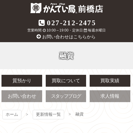
コ
ン
テ
質屋かんてい局
027-212-2475
ン
ツ
営業時間
10:00～19:00・定休日
毎週水曜日
前橋店
本
お問い合わせはこちらから
文
へ
ス
融資
キ
ッ
プ
質預かり
買取について
買取実績
お問い合わせ
スタッフブログ
求人情報
融資
ホーム
更新情報一覧