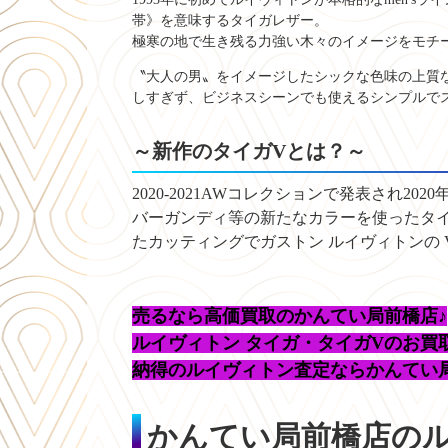
帯》を意味するタイガレザー。
極寒の地で生き残る力強い木々のイメージをモチ
〝大人の男〟をイメージしたシックな色味の上質
しすぎず、ビジネスシーンでも使えるシンプルでス
～新作のタイガVとは？～
2020-2021AWコレクションで発表され202
バーガンディ等の新たなカラーを使ったタイ
たカッティングで
ガストン ルイヴィトン
の
売るなら高価買取のかんてい局前橋店♪
ルイヴィトン タイガ・タイガVのお買
納得のルイヴィトン査定ならかんてい
かんてい局前橋店の