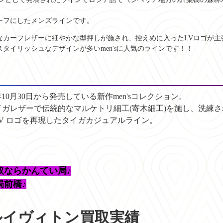
ーフにしたメンズラインです。
なカーフレザーに細やかな型押しが施され、控えめに入ったLVロゴが主
タイリッシュなデザインが多いmen'sに人気のラインです！！
0年10月30日から発売している新作men'sコレクション。
ガレザーで伝統的なマルケトリ細工(寄木細工)を施し、
洗練さ
 V ロゴを再現したタイガカジュアルライン。
取ならかんてい局♪
局前橋♪
ルイヴィトン買取実績