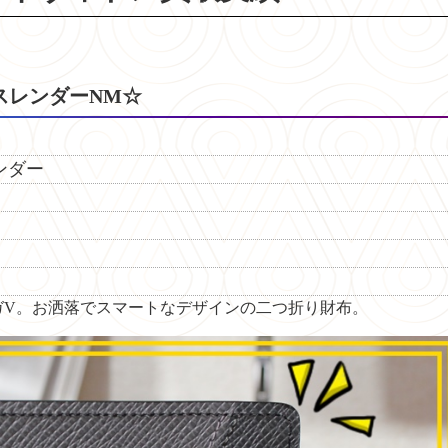
スレンダーNM☆
ダー
ガV。
お洒落でスマートなデザインの二つ折り財布。