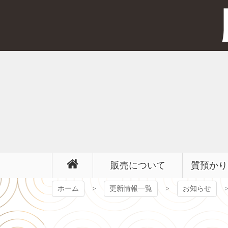
コ
ン
テ
ン
ツ
本
文
へ
ス
キ
ッ
プ
販売について
質預かり
ホーム
更新情報一覧
お知らせ