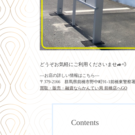
どうぞお気軽にご利用くださいませ🚙💨
---お店の詳しい情報はこちら---
〒379-2166
群馬県前橋市野中町91-1
前橋東警察署
買取・販売・融資ならかんてい局 前橋店へGO
Contents