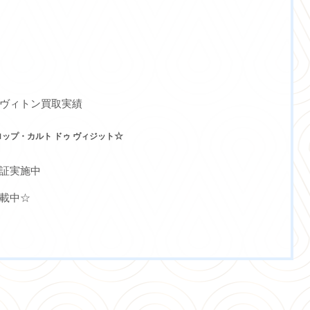
～
ヴィトン買取実績
☆
ップ・カルト ドゥ ヴィジット
証実施中
載中☆