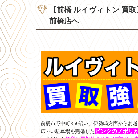
【前橋 ルイヴィトン 買
前橋店へ
前橋市野中町R50沿い、伊勢崎方面からお
ピンクのノボリ
広～い駐車場を完備した