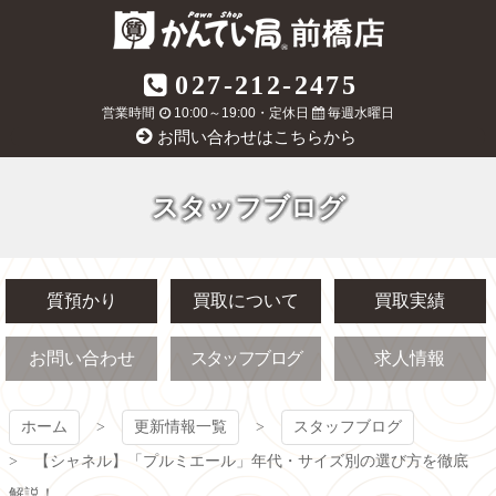
コ
ン
テ
質屋かんてい局
027-212-2475
ン
ツ
営業時間
10:00～19:00・定休日
毎週水曜日
前橋店
本
お問い合わせはこちらから
文
へ
ス
スタッフブログ
キ
ッ
プ
質預かり
買取について
買取実績
お問い合わせ
スタッフブログ
求人情報
ホーム
更新情報一覧
スタッフブログ
【シャネル】「プルミエール」年代・サイズ別の選び方を徹底
解説！