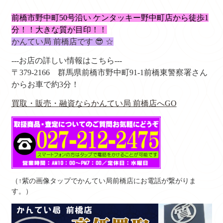
前橋市野中町50号沿い ケンタッキー野中町店から徒歩1
分！！大きな質
が目印！！
かんてい局 前橋店です 😎 ☆
---お店の詳しい情報はこちら---
〒379-2166
群馬県前橋市野中町91-1
前橋東警察署さん
からお車で約3分！
買取・販売・融資ならかんてい局 前橋店へGO
（↑紫の画像タップでかんてい局前橋店にお電話が繋がりま
す。）