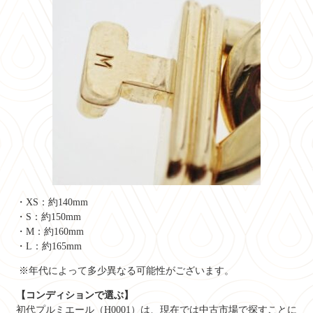
・XS：約140mm
・S：約150mm
・M：約160mm
・L：約165mm
※年代によって多少異なる可能性がございます。
【コンディションで選ぶ】
初代プルミエール（H0001）は、現在では中古市場で探すことに