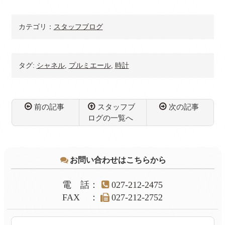
の若者に人気！【か
売りたい・預けたい
んてい局前橋店】
【群馬・前橋・かん
てい局】
カテゴリ：
スタッフブログ
タグ:
シャネル
,
プルミエール
,
時計
前の記事
スタッフブ
次の記事
ログの一覧へ
コ
ペ
ン
ー
テ
ジ
お問い合わせはこちらから
ン
の
ツ
先
本
頭
電話
：
027-212-2475
文
へ
FAX
：
027-212-2752
の
戻
先
る