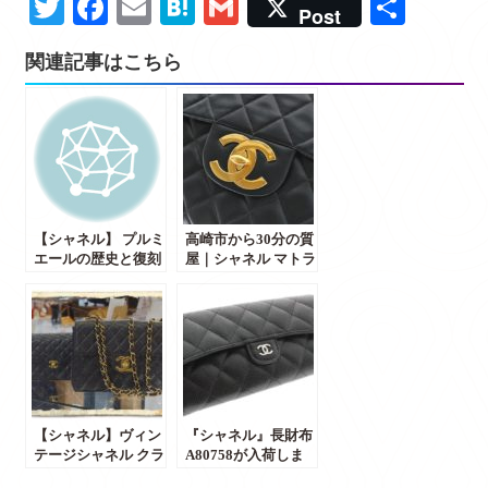
Twitter
Facebook
Email
Hatena
Gmail
共
Post
有
関連記事はこちら
【シャネル】 プルミ
高崎市から30分の質
エールの歴史と復刻
屋｜シャネル マトラ
版
ッセシリーズ 買取・
販売・融資のかんて
い局前橋店
【シャネル】ヴィン
『シャネル』長財布
テージシャネル クラ
A80758が入荷しま
シックな魅力は現代
した！・買いたい・