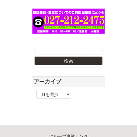
アーカイブ
ア
ー
カ
イ
ブ
- グループ事業リンク -