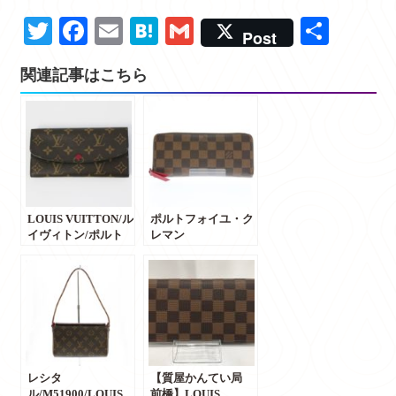
Twitter
Facebook
Email
Hatena
Gmail
共
Post
有
関連記事はこちら
LOUIS VUITTON/ル
ポルトフォイユ・ク
イヴィトン/ポルト
レマン
フォイユ・エミリー
ス/M60534/LOUIS
二つ折り長財
VUITTON/ ルイヴィ
布/M60697/レディー
トン/ダミエキャン
ス/買取/販売/買取実
バス/長財布/買取/販
績/質/群馬・前橋/前
売/買取実績/質/群
橋のお客様よりお買
馬・前橋/前橋のお
取りしました/【か
客様よりお買取りし
んてい局前橋店】
ました【かんてい局
レシタ
前橋店】
【質屋かんてい局
ル/M51900/LOUIS
前橋】LOUIS