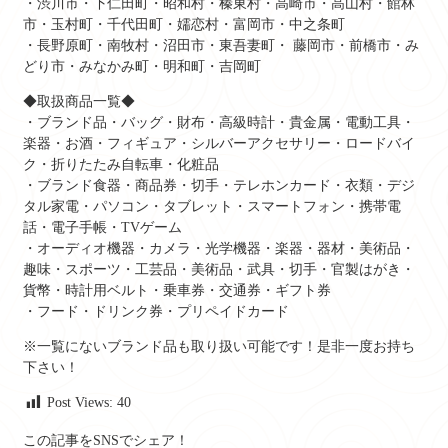
・渋川市・下仁田町・昭和村・榛東村・高崎市・高山村・館林
市・玉村町・千代田町・嬬恋村・富岡市・中之条町
・長野原町・南牧村・沼田市・東吾妻町・ 藤岡市・前橋市・み
どり市・みなかみ町・明和町・吉岡町
◆取扱商品一覧◆
・ブランド品・バッグ・財布・高級時計・貴金属・電動工具・
楽器・お酒・フィギュア・シルバーアクセサリー・ロードバイ
ク・折りたたみ自転車・化粧品
・ブランド食器・商品券・切手・テレホンカード・衣類・デジ
タル家電・パソコン・タブレット・スマートフォン・携帯電
話・電子手帳・TVゲーム
・オーディオ機器・カメラ・光学機器・楽器・器材・美術品・
趣味・スポーツ・工芸品・美術品・武具・切手・官製はがき・
貨幣・時計用ベルト・乗車券・交通券・ギフト券
・フード・ドリンク券・プリペイドカード
※一覧にないブランド品も取り扱い可能です！是非一度お持ち
下さい！
Post Views:
40
この記事をSNSでシェア！