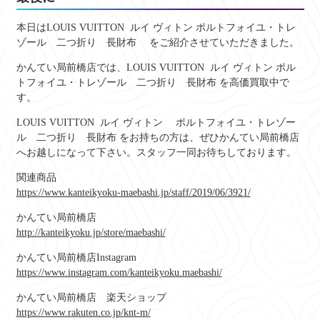
本日は
LOUIS VUITTON ルイ ヴィトン ポルトフォイユ・トレ
ゾール 二つ折り 長財布
をご紹介させていただきました。
かんてい局前橋店では、
LOUIS VUITTON ルイ ヴィトン ポル
トフォイユ・トレゾール 二つ折り 長財布
を高価買取中で
す。
LOUIS VUITTON ルイ ヴィトン ポルトフォイユ・トレゾー
ル 二つ折り 長財布
をお持ちの方は、ぜひかんてい局前橋店
へお越しになって下さい。スタッフ一同お待ちしております。
関連商品
https://www.kanteikyoku-maebashi.jp/staff/2019/06/3921/
かんてい局前橋店
http://kanteikyoku.jp/store/maebashi/
かんてい局前橋店Instagram
https://www.instagram.com/kanteikyoku.maebashi/
かんてい局前橋店 楽天ショップ
https://www.rakuten.co.jp/knt-m/