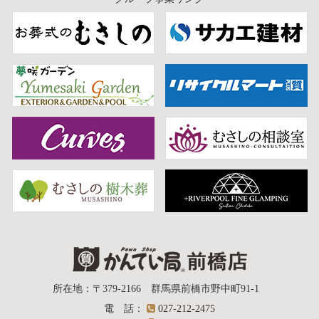
質屋かんてい局
所在地
：
〒379-2166
群馬県前橋市野中町
91-1
電話
：
027-212-2475