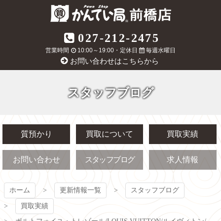
コ
ン
テ
質屋かんてい局
027-212-2475
ン
ツ
営業時間
10:00～19:00・定休日
毎週水曜日
前橋店
本
お問い合わせはこちらから
文
へ
ス
スタッフブログ
キ
ッ
プ
質預かり
買取について
買取実績
お問い合わせ
スタッフブログ
求人情報
ホーム
更新情報一覧
スタッフブログ
買取実績