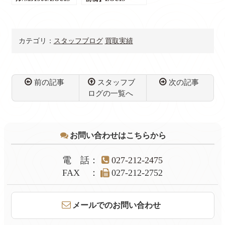
VUITTON/ ルイヴィ
VUITTON ルイヴィ
トン/モノグラム/ブ
トン ポルトフォイ
ラウン系/ハンドバ
ユ・ブラザ N60017
ッグ/コンパクト/レ
ダミエ取り扱いござ
カテゴリ：
スタッフブログ
買取実績
ディース/買取/販売/
います！ルイヴィト
買取実績/質/群馬・
ン買取強化！
前橋/前橋のお客様
よりお買取りしまし
た/【かんてい局前
前の記事
スタッフブ
次の記事
橋店】
ログの一覧へ
コ
ペ
ン
ー
テ
ジ
お問い合わせはこちらから
ン
の
ツ
先
本
頭
電話
：
027-212-2475
文
へ
FAX
：
027-212-2752
の
戻
先
る
頭
メールでのお問い合わせ
へ
戻