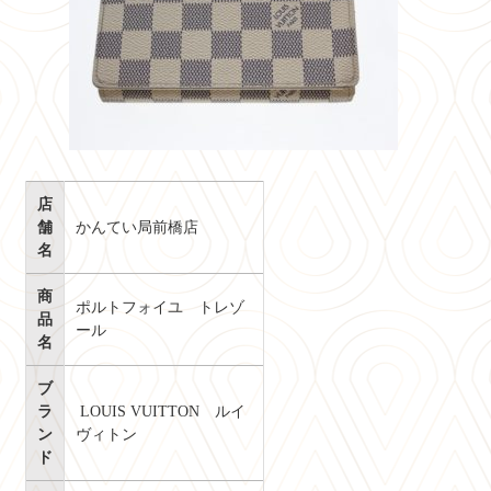
店
舗
かんてい局前橋店
名
商
ポルトフォイユ トレゾ
品
ール
名
ブ
ラ
LOUIS VUITTON ルイ
ン
ヴィトン
ド