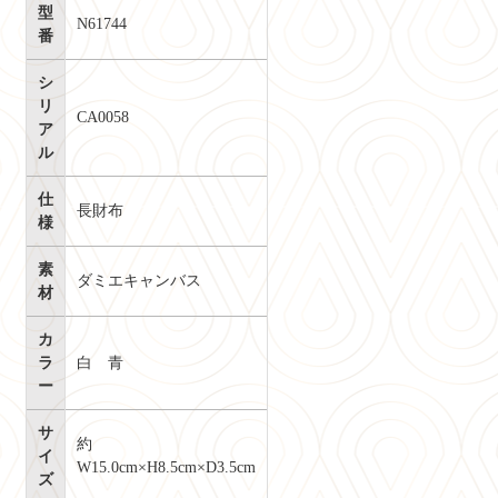
型
N61744
番
シ
リ
CA0058
ア
ル
仕
長財布
様
素
ダミエキャンバス
材
カ
ラ
白 青
ー
サ
約
イ
W15.0cm×H8.5cm×D3.5cm
ズ