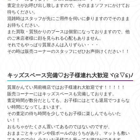
査定士がお呼び出し致しますので、そのままソファにかけてお
待ちください。
混雑時はスタッフが先にご用件を伺いに参りますのでそのまま
お待ちください。
また買取・質預かりのブースは個室になっておりますので、他
のご来店者様に顔を見られる心配もありません。
それでもやっぱり質屋さんは入りずらい・・・
その時は販売コーナーのスタッフにぜひお声掛けください！！
キッズスペース完備♡お子様連れ大歓迎ヾ(≧▽≦)ﾉ
質屋かんてい局前橋店ではお子様連れ大歓迎です！！！！！
販売コーナーにはキッズスペースも完備しております。
査定時間が数分だとしても、お子様にはとても退屈でつまらな
い時間になってしまいます。
その査定の待ち時間を少しでもお子様に楽しんでもらいた
い！！
おもちゃがたくさん置いてあるのではないのですが、
おままごとキッチンや段ボールのおうちがあり、マットも敷い
てあるので少し小さいお子様でも座ってお遊びができます。