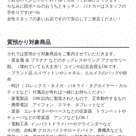
ちなみに段ボールのおうちとキッチン、パトカーはスタッフの
手作りです(#^^#)
女性スタッフの多いお店ですので安心してご来店ください！
質預かり対象商品
それでは質預かり対象商品をご案内させていただきます。
・貴金属 金 プラチナ などのネックレスやリング アクセサリー
類。（壊れていても大丈夫!）コインや記念金貨もOKです。
・ブランド品 ルイヴィトンやシャネル、エルメスのバッグや財
布
・時計（ ロレックス・オメガ・パネライ・タグホイヤー・カル
ティエなど）付属品が有れば一緒にお持ちください
・家電製品 10年以内に製造されたもので、正常動作するもの
・携帯電話 アイフォン、スマホ、タブレットなど
・楽器 エレキギターやベースなどの弦楽器、トランペットや
チューバなどの管楽器 アンプなどもOK！
・電動工具 インパクトドライバーやグラインダーなど
その他、自転車 クロスバイクやロードバイク、農機具なども