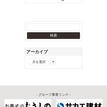
アーカイブ
ア
ー
カ
イ
ブ
- グループ事業リンク -