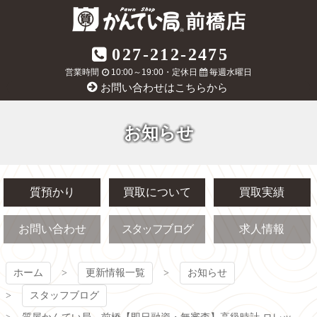
コ
ン
テ
質屋かんてい局
027-212-2475
ン
ツ
営業時間
10:00～19:00・定休日
毎週水曜日
前橋店
本
お問い合わせはこちらから
文
へ
ス
お知らせ
キ
ッ
プ
質預かり
買取について
買取実績
お問い合わせ
スタッフブログ
求人情報
ホーム
更新情報一覧
お知らせ
スタッフブログ