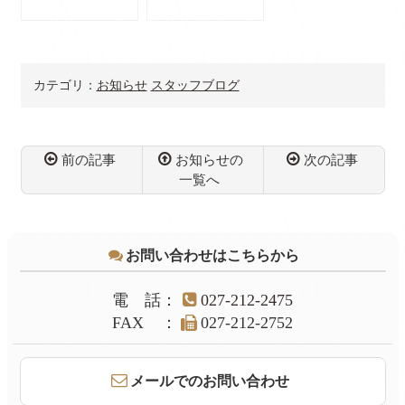
カテゴリ：
お知らせ
スタッフブログ
前の記事
お知らせの
次の記事
一覧へ
コ
ペ
ン
ー
テ
ジ
お問い合わせはこちらから
ン
の
ツ
先
本
頭
電話
：
027-212-2475
文
へ
FAX
：
027-212-2752
の
戻
先
る
頭
メールでのお問い合わせ
へ