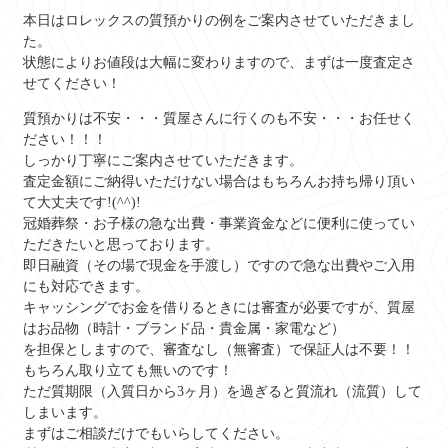
本日はロレックスの質預かりの例をご案内させていただきまし
た。
状態によりお値段は大幅に変わりますので、まずは一度査定さ
せてください！
質預かりは不安・・・質屋さんに行くのも不安・・・お任せく
ださい！！！
しっかり丁寧にご案内させていただきます。
査定金額にご納得いただけない場合はもちろんお持ち帰り頂い
て大丈夫です!(^^)!
冠婚葬祭・お子様の急な出費・事業資金などに便利に使ってい
ただきたいと思っております。
即日融資（その場で現金を手渡し）ですので急な出費やご入用
にも対応できます。
キャッシングでお金を借りるときには審査が必要ですが、質屋
はお品物（時計・ブランド品・貴金属・家電など）
を担保としますので、審査なし（無審査）で保証人は不要！！
もちろん取り立ても無いのです！
ただ質期限（入質日から3ヶ月）を過ぎると質流れ（流質）して
しまいます。
まずはご相談だけでもいらしてください。