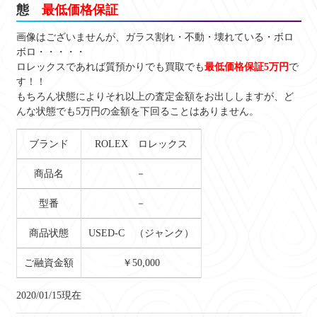
態
最低価格保証
画像はございませんが、ガラス割れ・不動・壊れている・ボロ
ボロ・・・・・
ロレックスであれば質預かりでも買取でも
最低価格保証5万円
で
す！！
もちろん状態によりそれ以上の査定金額をお出ししますが、ど
んな状態でも5万円の金額を下回ることはありません。
ブランド
ROLEX ロレックス
商品名
－
型番
－
商品状態
USED-C （ジャンク）
ご融資金額
￥50,000
2020/01/15現在