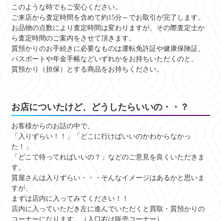
このような時でもご安心ください。
ご来店から査定時間を含めて約15分～でお取引が完了します。
お品物の点数により査定時間は変わりますが、その際査定士か
ら査定時間のご案内をさせて頂きます。
質預かりのお手続きに必要なものは運転免許証や健康保険証、
パスポートや年金手帳などいずれかをお持ちいただくのと、
質預かり（担保）とする商品をお持ちください。
お店についたけど、どうしたらいいの・・？
お客様からのお話の中で、
「入りずらい！！」「どこに行けばいいのかわからなかっ
た！」
「どこで待ってればいいの？」などのご意見を良くいただきま
す。
質屋さんは入りずらい・・・そんなイメージはあるかと思いま
すが、
まずは店内に入ってみてください！！
店内に入っていただき左に進んでいただくと買取・質預かりの
コーナーになります。（入口右は販売コーナー）