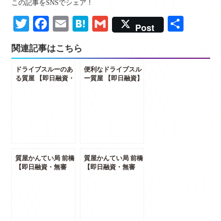
この記事をSNSでシェア！
Twitter
Facebook
Email
Hatena
Gmail
共
Post
有
関連記事はこちら
ドライブスルーのあ
便利なドライブスル
る質屋 【即日融資・
ー質屋 【即日融資】
無審査】質屋かんて
質屋かんてい局 前橋
い局 前橋 買取 質預
買取 質預かり 群馬
かり 群馬県前橋市
県前橋市
質屋かんてい局 前橋
質屋かんてい局 前橋
【即日融資・無審
【即日融資・無審
査】お酒も預かりま
査】カメラやテレビ
す ブランデー ウイ
家電も預かります 質
スキー 洋酒 お酒 質
預かり 生活家電大歓
預かり 群馬県前橋市
迎 群馬県前橋市