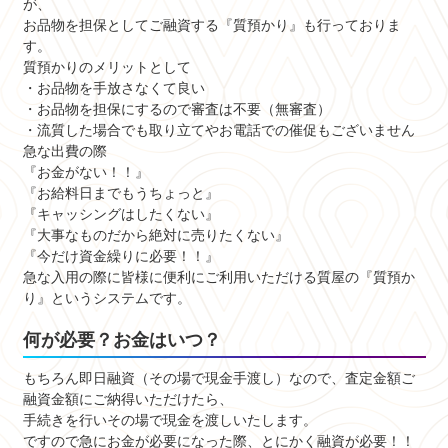
が、
お品物を担保としてご融資する『質預かり』も行っておりま
す。
質預かりのメリットとして
・お品物を手放さなくて良い
・お品物を担保にするので審査は不要（無審査）
・流質した場合でも取り立てやお電話での催促もございません
急な出費の際
『お金がない！！』
『お給料日までもうちょっと』
『キャッシングはしたくない』
『大事なものだから絶対に売りたくない』
『今だけ資金繰りに必要！！』
急な入用の際に皆様に便利にご利用いただける質屋の『質預か
り』というシステムです。
何が必要？お金はいつ？
もちろん即日融資（その場で現金手渡し）なので、査定金額ご
融資金額にご納得いただけたら、
手続きを行いその場で現金を渡しいたします。
ですので急にお金が必要になった際、とにかく融資が必要！！