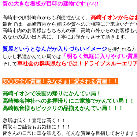
質の大きな看板が目印
の建物です!(^^)!
高崎イオン
からは
高崎市や伊勢崎市からも利便性がよく、
最近では、高崎市内から買取や質へのご相談にご来店いただ
高崎市内のお客様はもちろんの事、高崎市外からのお客様も
あなたの思い出と共に、丁寧にお預かりさせて頂きます。
質屋
というとなんだか入りづらいイメージ
を持たれる方
「明るく気軽に入りやすい質
しかし私達かんてい局では
車社会の群馬県ならでは！ドライブスルーエリ
そして
安心安全な質屋！みなさまに愛される質屋！！
高崎イオンで映画の帰りにかんてい局！
高崎榛名神社への参拝帰りにご家族でかんてい局！！
高崎観音様もビックリの品揃えかんてい局！！！
敷居は低く！査定は高く！！
買取もご融資もお気軽に！！！
皆さんの日常に華を添える、そんな質屋を目指しております