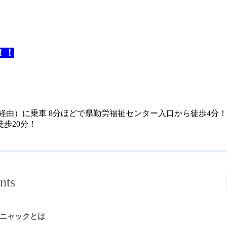
！！
経由）に乗車 8分ほどで県勤労福祉センター入口から徒歩4分！
歩20分！
nts
ニャックとは