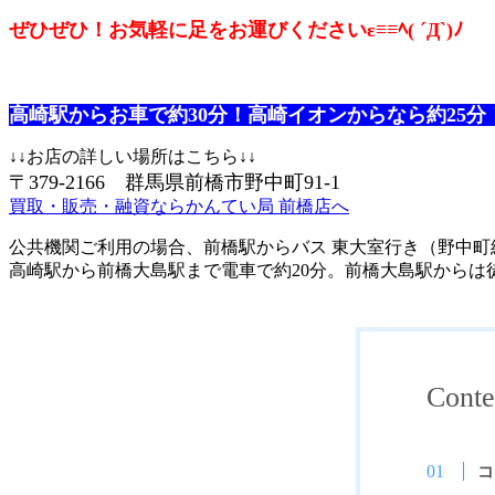
ぜひぜひ！お気軽に足をお運びくださいε≡≡ﾍ( ´Д`)ﾉ
高崎駅からお車で約30分！高崎イオンからなら約25分
↓↓お店の詳しい場所はこちら↓↓
〒379-2166
群馬県前橋市野中町91-1
買取・販売・融資ならかんてい局 前橋店へ
公共機関ご利用の場合、前橋駅からバス 東大室行き（野中町
高崎駅から前橋大島駅まで電車で約20分。前橋大島駅からは徒
Conte
コ