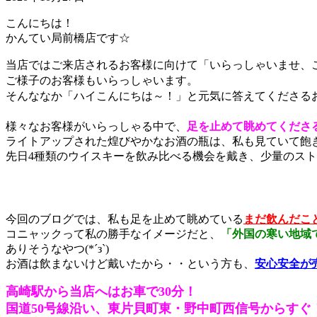
こんにちは！
かんてい局前橋店です☆
当店ではご来店されるお客様に向けて「いらっしゃいませ、
ご様子のお客様もいらっしゃいます。
そんななか「ハイこんにちは～！」と元気に答えてくださる
様々なお客様がいらっしゃる中で、
足を止めて眺めてくださ
ライトアップされた煌びやかなお酒の瓶は、私も見ていて飽き
先日4種類のウイスキーを飲み比べる機会を戴き、少量のス
今回のブログでは、私も足を止めて眺めている
まだ飲んだこ
コニャックって私の勝手なイメージだと、
「外国の寒い地域
ありそうなやつ(*´з`)
お酒は飲まないけど戴いたから・・という方も、
安心安全が
高崎駅から当店へはお車で30分！
国道50号線沿い、東片貝町東・野中町西信号からすぐ